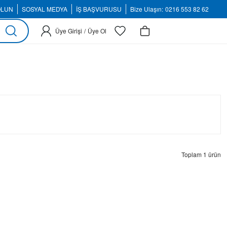
OLUN
SOSYAL MEDYA
İŞ BAŞVURUSU
Bize Ulaşın:
0216 553 82 62
Üye Girişi
/
Üye Ol
Toplam 1 ürün