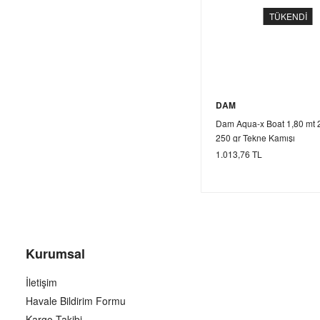
TÜKENDİ
DAM
Dam Aqua-x Boat 1,80 mt 2
250 gr Tekne Kamışı
1.013,76 TL
Kurumsal
İletişim
Havale Bildirim Formu
Kargo Takibi