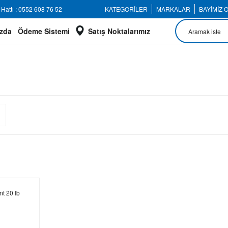
Hattı : 0552 608 76 52
KATEGORİLER
MARKALAR
BAYİMİZ 
zda
Ödeme Sistemi
Satış Noktalarımız