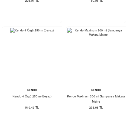
226,01 TL
160,05 TL
KENDO
KENDO
Kendo 4 Örgü 250 m (Beyaz)
Kendo Maximum 300 mt Şampanya Makara
Misine
519,43 TL
253,68 TL