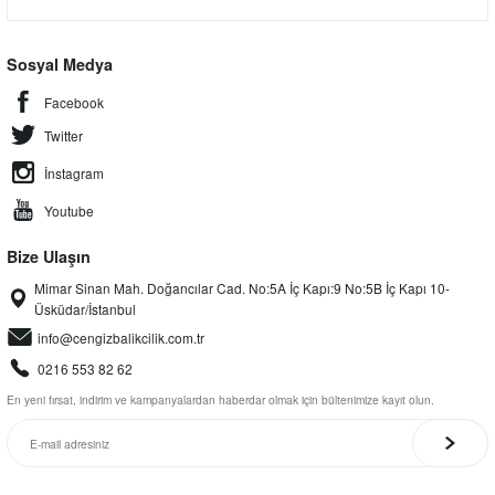
Sosyal Medya
Facebook
Twitter
İnstagram
Youtube
Bize Ulaşın
Mimar Sinan Mah. Doğancılar Cad. No:5A İç Kapı:9 No:5B İç Kapı 10-
Üsküdar/İstanbul
info@cengizbalikcilik.com.tr
0216 553 82 62
En yeni fırsat, indirim ve kampanyalardan haberdar olmak için bültenimize kayıt olun.