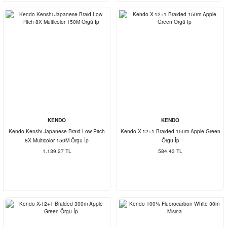
KENDO
KENDO
Kendo Kenshi Japanese Braid Low Pitch
Kendo X-12+1 Braided 150m Apple Green
8X Multicolor 150M Örgü İp
Örgü İp
1.139,27 TL
584,43 TL