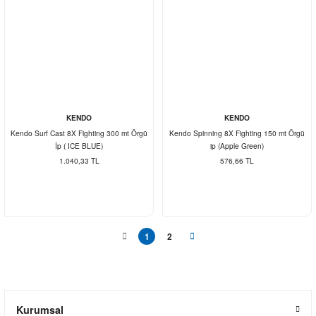
KENDO
KENDO
Kendo Surf Cast 8X Fighting 300 mt Örgü
Kendo Spinning 8X Fighting 150 mt Örgü
İp ( ICE BLUE)
ip (Apple Green)
1.040,33 TL
576,66 TL
1
2
Kurumsal