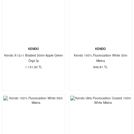
KENDO
KENDO
Kendo X-12+1 Braided 300m Apple Green
Kendo 100% Fluorocarbon White 30m
Örgü İp
Misina
1.131,50 TL
846,81 TL