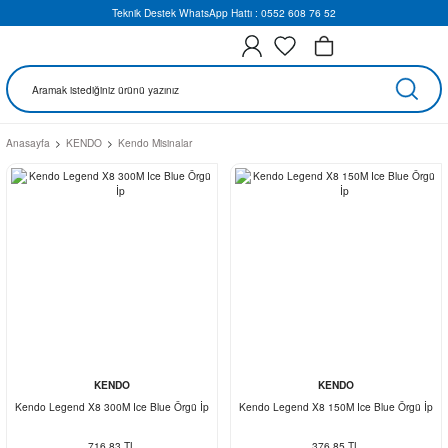
Teknik Destek WhatsApp Hattı : 0552 608 76 52
Anasayfa
KENDO
Kendo Misinalar
KENDO
KENDO
Kendo Legend X8 300M Ice Blue Örgü İp
Kendo Legend X8 150M Ice Blue Örgü İp
716,83 TL
376,85 TL