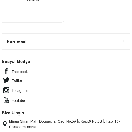
Kurumsal
Sosyal Medya
Facebook
Twitter
İnstagram
Youtube
Bize Ulaşın
Mimar Sinan Mah. Doğancılar Cad. No:5A İç Kapı:9 No:5B İç Kapı 10-
Üsküdar/İstanbul