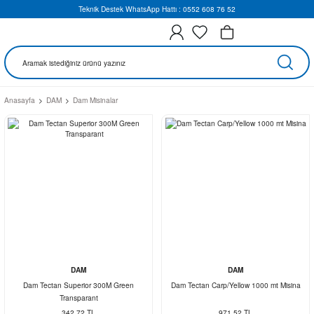
Teknik Destek WhatsApp Hattı : 0552 608 76 52
Anasayfa
DAM
Dam Misinalar
DAM
DAM
Dam Tectan Superior 300M Green
Dam Tectan Carp/Yellow 1000 mt Misina
Transparant
342,72 TL
971,52 TL