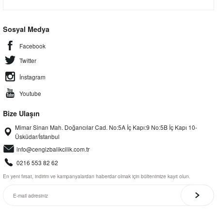
Sosyal Medya
Facebook
Twitter
İnstagram
Youtube
Bize Ulaşın
Mimar Sinan Mah. Doğancılar Cad. No:5A İç Kapı:9 No:5B İç Kapı 10-
Üsküdar/İstanbul
info@cengizbalikcilik.com.tr
0216 553 82 62
En yeni fırsat, indirim ve kampanyalardan haberdar olmak için bültenimize kayıt olun.