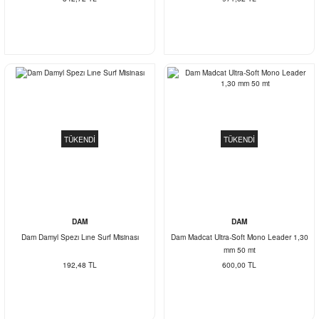
TÜKENDİ
TÜKENDİ
DAM
DAM
Dam Damyl Spezı Lıne Surf Misinası
Dam Madcat Ultra-Soft Mono Leader 1,30
mm 50 mt
192,48 TL
600,00 TL