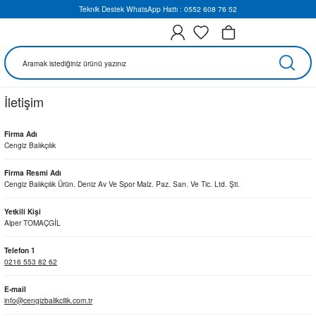
Teknik Destek WhatsApp Hattı : 0552 608 76 52
İletişim
Firma Adı
Cengiz Balıkçılık
Firma Resmi Adı
Cengiz Balıkçılık Ürün. Deniz Av Ve Spor Malz. Paz. San. Ve Tic. Ltd. Şti.
Yetkili Kişi
Alper TOMAÇGİL
Telefon 1
0216 553 82 62
E-mail
info@cengizbalikcilik.com.tr