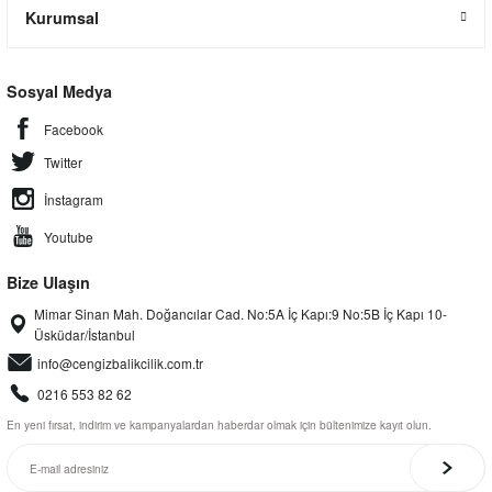
Kurumsal
Sosyal Medya
Facebook
Twitter
İnstagram
Youtube
Bize Ulaşın
Mimar Sinan Mah. Doğancılar Cad. No:5A İç Kapı:9 No:5B İç Kapı 10-
Üsküdar/İstanbul
info@cengizbalikcilik.com.tr
0216 553 82 62
En yeni fırsat, indirim ve kampanyalardan haberdar olmak için bültenimize kayıt olun.