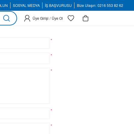
OLUN
SOSYAL MEDYA
İŞ BAŞVURUSU
Bize Ulaşın:
0216 553 82 62
Üye Girişi
/
Üye Ol
*
*
*
*
*