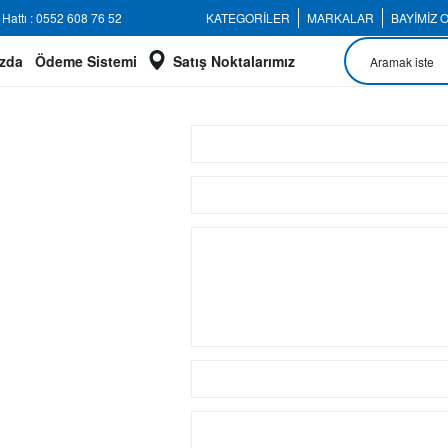
Hattı : 0552 608 76 52
KATEGORİLER
MARKALAR
BAYİMİZ 
zda
Ödeme Sistemi
Satış Noktalarımız