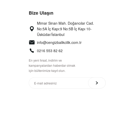
Bize Ulaşın
Mimar Sinan Mah. Doğancılar Cad.
No:5A İç Kapı:9 No:5B İç Kapı 10-
Üsküdar/İstanbul
info@cengizbalikcilik.com.tr
0216 553 82 62
En yeni fırsat, indirim ve
kampanyalardan haberdar olmak
için bültenimize kayıt olun.