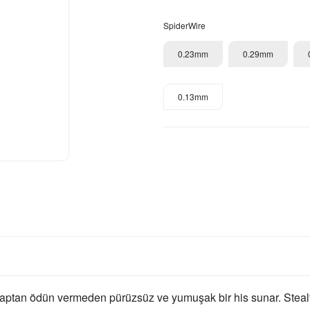
SpiderWire
0.23mm
0.29mm
0.13mm
ptan ödün vermeden pürüzsüz ve yumuşak bir his sunar. Stealth S