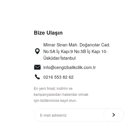
Bize Ulaşın
Mimar Sinan Mah. Doğancılar Cad.
No:5A İç Kapı:9 No:5B İç Kapı 10-
Üsküdar/İstanbul
info@cengizbalikcilik.com.tr
0216 553 82 62
En yeni fırsat, indirim ve
kampanyalardan haberdar olmak
için bültenimize kayıt olun.