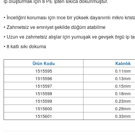
ip oluşturmak için 8 PE ipten sıkıca dokunmuştur.
• İnceliğini koruması için ince bir yüksek dayanımlı mikro krist
• Zahmetsiz ve emniyet şekilde düğüm atabilme
• Uzun ve zahmetsiz atışlar için yumuşak ve gevşek örgü ip ta
• 8 katlı sıkı dokuma
Ürün Kodu
Kalınlık
1515595
0.11mm
1515596
0.13mm
1515597
0.15mm
1515598
0.18mm
1515599
0.23mm
1515600
0.29mm
1515601
0.33mm