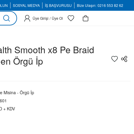
OLUN
SOSYAL MEDYA
İŞ BAŞVURUSU
Bize Ulaşın:
0216 553 82 62
Üye Girişi
/
Üye Ol
alth Smooth x8 Pe Braid
en Örgü İp
e Misina - Örgü İp
601
D + KDV