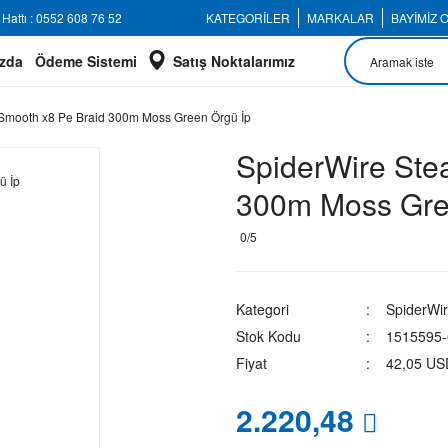
Hattı : 0552 608 76 52
KATEGORİLER
MARKALAR
BAYİMİZ 
zda
Ödeme Sistemi
Satış Noktalarımız
 Smooth x8 Pe Braid 300m Moss Green Örgü İp
SpiderWire Ste
300m Moss Gre
0/5
Kategori
SpiderWir
Stok Kodu
1515595-
Fiyat
42,05 US
2.220,48