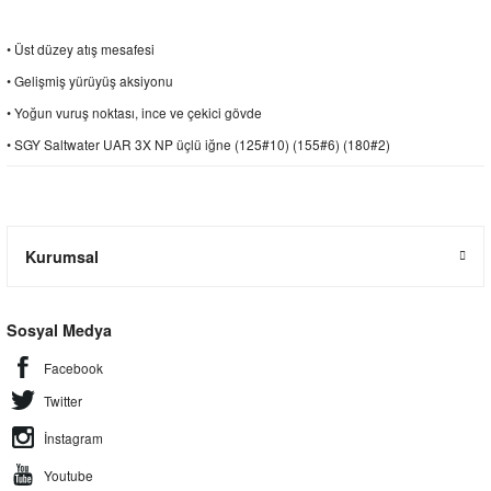
• Üst düzey atış mesafesi
• Gelişmiş yürüyüş aksiyonu
• Yoğun vuruş noktası, ince ve çekici gövde
• SGY Saltwater UAR 3X NP üçlü iğne (125#10) (155#6) (180#2)
Kurumsal
Sosyal Medya
Facebook
Twitter
İnstagram
Youtube