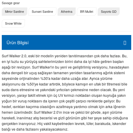
Savage gear
Mirror Sardine
Sunset Sardine
Atherina
BR Mullet
Sayoris GD
Snow White
Ürün Bilgisi
Surf Walker 2.0, eski bir modelin yeniden tanıtılmasından çok daha fazlası. Bu,
en iyi tuzlu su yürüyüş sahtelerimizden birini daha da iyi hâle getiren baştan
aşağı bir revizyon. Surf Walker'ın bu yeni ve geliştirilmiş versiyonu, havadayken
daha dengeli bir uçuş sağlayan tamamen yeniden tasarlanmış ağırlık sistemi
sayesinde orijinalinden %30'a kadar daha uzağa atar. Ayrıca yürüme
aksiyonunu da %50'ye kadar artırdık, böylece kamışın en ufak bir titremesi bile
suda dans etmesine ve yakındaki yırtıcıları çekmesine neden olacak. Bu yeni
versiyon, yarayı taklit etmek için üç UV kırmızı noktadan oluşan kuyruğa yakın
yoğun bir vuruş noktasını da içeren çok çeşitli çarpıcı renklerde geliyor. Bu
hedef, ısırıkları kaçırma olasılığını azaltmaya yardımcı olmak için arka iğnenin
hemen üzerindedir. Surf Walker 2.0'ın ince ve çekici bir gövde, aşırı yürüme
hareketi, inanılmaz atış becerisi ve gizli görünüm gibi her şeye sahip olduğuna
gerçekten inanıyoruz. Hiç vakit kaybetmeden levrek, lüfer, barakuda, iskender
balığı ve daha fazlasını yakalayacaksınız.