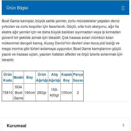
Ürün Bilgisi
Boat Game kamışlar, büyük sahte yemler, zorlu mücadeleler yaşatan deniz
yırtıcıları ve zorlu koşullar için tasarlandı. Güçlü, orta hızlı aksiyonu, ağır ila
ekstra ağır yemler için ve daha büyük balıkları sıyırmadan veya ip kırmadan
güvenli bir şekilde almak için idealdir. Çok hassas avları mümkün kılan
mükemmel dengeli kamış, Kuzey Denizi'nin devleri olan koca pisi balığı ve
mega morina gibi türleri avlamaya uygundur. Boat Game kamışlarının güçlü
yapısı ve hassas uçları, yapılan hataları affeder ve örgü iplerle avlanmak için
idealdir.
Ürün
Ürün
Atış
Kapalı
Parça
Model
Boy
Kodu
Ağırlığı
Ağırlığı
Boy
Sayısı
SG4
150-
75810
Boat
190cm
282gr
100cm
2
400gr
Game
Kurumsal