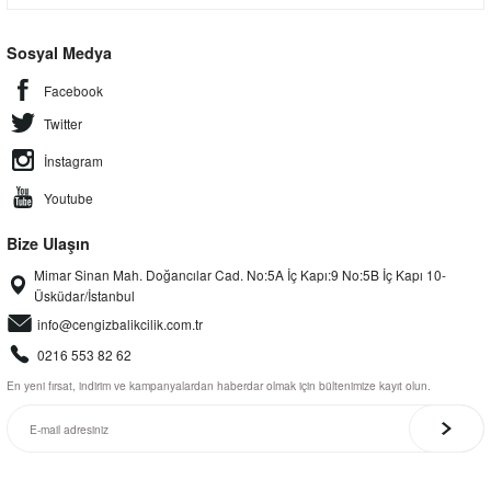
Sosyal Medya
Facebook
Twitter
İnstagram
Youtube
Bize Ulaşın
Mimar Sinan Mah. Doğancılar Cad. No:5A İç Kapı:9 No:5B İç Kapı 10-
Üsküdar/İstanbul
info@cengizbalikcilik.com.tr
0216 553 82 62
En yeni fırsat, indirim ve kampanyalardan haberdar olmak için bültenimize kayıt olun.