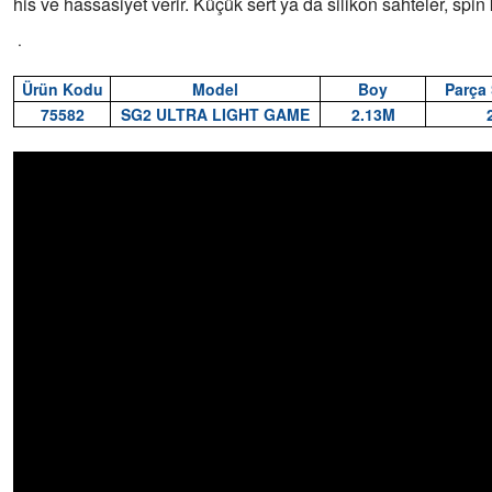
his ve hassasiyet verir. Küçük sert ya da silikon sahteler, spin 
.
Ürün Kodu
Model
Boy
Parça 
75582
SG2 ULTRA LIGHT GAME
2.13M