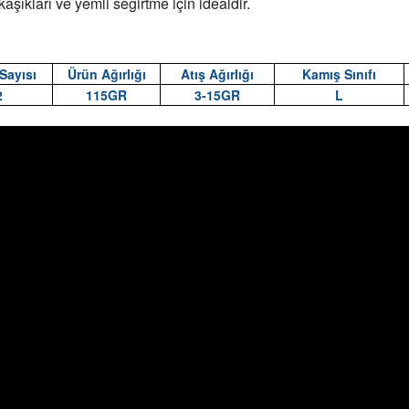
kaşıkları ve yemli seğirtme için idealdir.
Sayısı
Ürün Ağırlığı
Atış Ağırlığı
Kamış Sınıfı
2
115GR
3-15GR
L