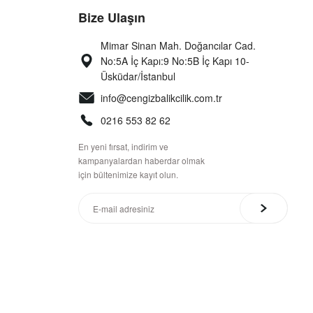
Bize Ulaşın
Mimar Sinan Mah. Doğancılar Cad.
No:5A İç Kapı:9 No:5B İç Kapı 10-
Üsküdar/İstanbul
info@cengizbalikcilik.com.tr
0216 553 82 62
En yeni fırsat, indirim ve
kampanyalardan haberdar olmak
için bültenimize kayıt olun.