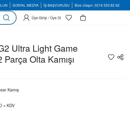
OLUN
SOSYAL MEDYA
İŞ BAŞVURUSU
Bize Ulaşın:
0216 553 82 62
Üye Girişi
/
Üye Ol
2 Ultra Light Game
2 Parça Olta Kamışı
ear Kamış
D + KDV