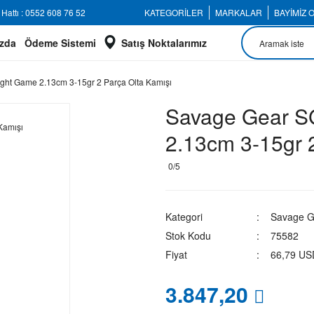
Hattı : 0552 608 76 52
KATEGORİLER
MARKALAR
BAYİMİZ 
zda
Ödeme Sistemi
Satış Noktalarımız
ght Game 2.13cm 3-15gr 2 Parça Olta Kamışı
Savage Gear SG
2.13cm 3-15gr 
0/5
Kategori
Savage G
Stok Kodu
75582
Fiyat
66,79 US
3.847,20