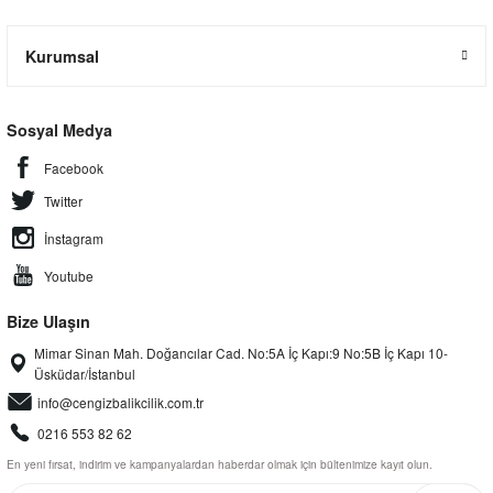
Kurumsal
Sosyal Medya
Facebook
Twitter
İnstagram
Youtube
Bize Ulaşın
Mimar Sinan Mah. Doğancılar Cad. No:5A İç Kapı:9 No:5B İç Kapı 10-
Üsküdar/İstanbul
info@cengizbalikcilik.com.tr
0216 553 82 62
En yeni fırsat, indirim ve kampanyalardan haberdar olmak için bültenimize kayıt olun.