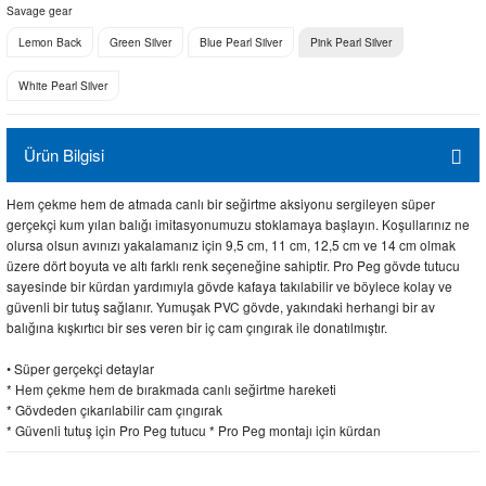
Savage gear
Lemon Back
Green Silver
Blue Pearl Silver
Pink Pearl Silver
White Pearl Silver
Ürün Bilgisi
Hem çekme hem de atmada canlı bir seğirtme aksiyonu sergileyen süper
gerçekçi kum yılan balığı imitasyonumuzu stoklamaya başlayın. Koşullarınız ne
olursa olsun avınızı yakalamanız için 9,5 cm, 11 cm, 12,5 cm ve 14 cm olmak
üzere dört boyuta ve altı farklı renk seçeneğine sahiptir. Pro Peg gövde tutucu
sayesinde bir kürdan yardımıyla gövde kafaya takılabilir ve böylece kolay ve
güvenli bir tutuş sağlanır. Yumuşak PVC gövde, yakındaki herhangi bir av
balığına kışkırtıcı bir ses veren bir iç cam çıngırak ile donatılmıştır.
• Süper gerçekçi detaylar
* Hem çekme hem de bırakmada canlı seğirtme hareketi
* Gövdeden çıkarılabilir cam çıngırak
* Güvenli tutuş için Pro Peg tutucu * Pro Peg montajı için kürdan