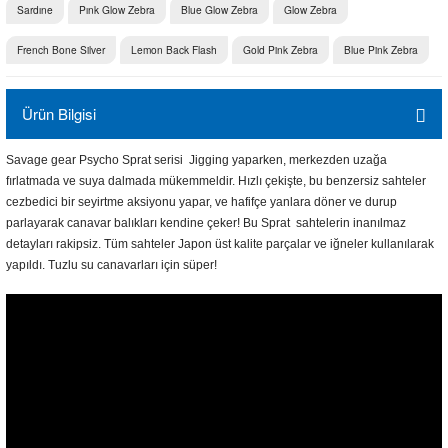
Sardıne
Pınk Glow Zebra
Blue Glow Zebra
Glow Zebra
French Bone Silver
Lemon Back Flash
Gold Pink Zebra
Blue Pink Zebra
Ürün Bilgisi
Savage gear Psycho Sprat serisi Jigging yaparken, merkezden uzağa
fırlatmada ve suya dalmada mükemmeldir. Hızlı çekişte, bu benzersiz sahteler
cezbedici bir seyirtme aksiyonu yapar, ve hafifçe yanlara döner ve durup
parlayarak canavar balıkları kendine çeker! Bu Sprat sahtelerin inanılmaz
detayları rakipsiz. Tüm sahteler Japon üst kalite parçalar ve iğneler kullanılarak
yapıldı. Tuzlu su canavarları için süper!