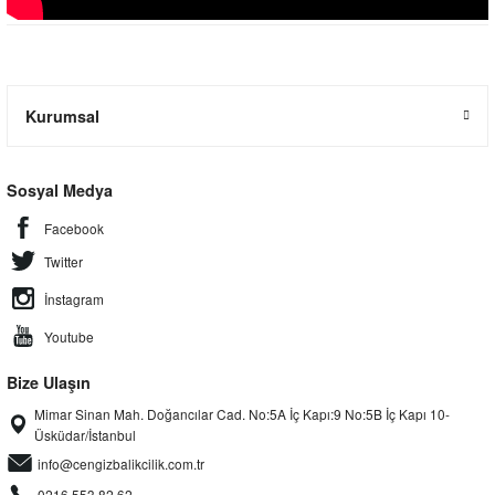
Kurumsal
Sosyal Medya
Facebook
Twitter
İnstagram
Youtube
Bize Ulaşın
Mimar Sinan Mah. Doğancılar Cad. No:5A İç Kapı:9 No:5B İç Kapı 10-
Üsküdar/İstanbul
info@cengizbalikcilik.com.tr
0216 553 82 62