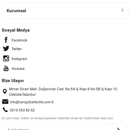
Kurumsal
Sosyal Medya
Facebook
Twitter
İnstagram
Youtube
Bize Ulaşın
Mimar Sinan Mah. Doğancılar Cad. No:5A İç Kapı:9 No:5B İç Kapı 10-
Üsküdar/İstanbul
info@cengizbalikcilik.com.tr
0216 553 82 62
En yeni fırsat, indirim ve kampanyalardan haberdar olmak için bültenimize kayıt olun.