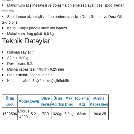
Maksimum atış mesafesi ve dolaşma önleme sağlayan özel spool kenarı
tasarımı
Son derece akıcı dişli ve fren performansı için Dura Grease ve Dura Oil
teknolojisi
Kauçuk kaplı paddle knob kol topuzu
Maksimum drag gücü: 6,8 kg
Teknik Detaylar
Rulman sayısı: 7
Ağırlık: 320 g
Devir oranı: 5.2:1
Misina kapasitesi: 190 m / 0,25 mm
Fren sistemi: Önden kalama
Kullanım yönü: Sağ / sol değiştirilebilir
Ürün
Bilye
Ürün
Max
Toplama
Misina
Model
Devir
i
Kodu
Sayısı
Ağırlığı
Drag
Hızı
Kapasites
Exorus
1609506
5.2:1
7BB
320gr
6.8kg
83cm
190/0.25
4000