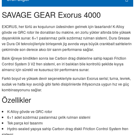
SAVAGE GEAR Exorus 4000
EXORUS, her türlü av koşulunun üstesinden gelmek için tasarlandı! K-Alloy
gövde ve GRC rotor ile donatılan bu makine, en zorlu yükler altında bile yüksek
dayanıklılık sunar. 6+1 paslanmaz çelik sızdırmaz rulman sistemi, Dura Grease
ve Dura Oil teknolojileriyle birleşerek jig avında veya büyük crankbait sahtelerin
çekiminde son derece akıcı bir sarım performansı sağlar.
Balık iğneye bindikten sonra ise Carbon drag disklerine sahip kapalı Friction
Control System 3 V2 fren sistemi, en iri balıkları bile kontrollü şekilde kıyıya
almanız için sürekli ve kusursuz bir performans sunar.
Farklı boyut ve yüksek devir seçenekleriyle sunulan Exorus serisi; turna, levrek,
sudak ve hatta kıyı avcılığı gibi farklı disiplinlerde ihtiyacınıza uygun hız ve güç
kombinasyonunu sağlar.
Özellikler
K-Alloy gövde ve GRC rotor
6+1 adet sızdırmaz paslanmaz çelik rulman sistemi
Tek parça kol tasarımı
Hydro-sealed yapıya sahip Carbon drag diskli Friction Control System fren
sistemi