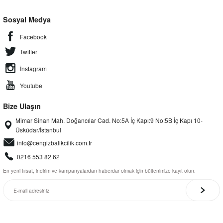
Sosyal Medya
Facebook
Twitter
İnstagram
Youtube
Bize Ulaşın
Mimar Sinan Mah. Doğancılar Cad. No:5A İç Kapı:9 No:5B İç Kapı 10-
Üsküdar/İstanbul
info@cengizbalikcilik.com.tr
0216 553 82 62
En yeni fırsat, indirim ve kampanyalardan haberdar olmak için bültenimize kayıt olun.