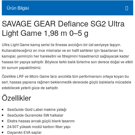
Ürün Bilgisi
SAVAGE GEAR Defiance SG2 Ultra
Light Game 1,98 m 0–5 g
Ultra Light Game kamış serisi ile finesse avcılığını bir üst seviyeye taşıyın.
Kullanabileceğiniz en ince misinalar ve en hafif sahteler için tasarlanan bu
kamışlar, yeminizin her hareketini ve titreşimini hissetmenizi sağlayacak kadar
hassas bir yapıya sahiptir. Böylece farklı balık türlerine son derece doğal ve etkili
bir sunum yapabilirsiniz.
Özellikle LRF ve Micro Game tarzı avcılıkta tüm performansını ortaya koyan bu
seri, hassas yapısına rağmen beklenmedik derecede güçlü balıklarla mücadele
edebilecek yeterli güce de sahiptir.
Özellikler
SeaGuide Gold Label makine yatağı
SeaGuide Gunsmoke SW halkalar
Ekstra hassas ancak güçlü blank tasarımı
24/30T yüksek modül karbon fiber yapı
Dayanıklı EVA saplar