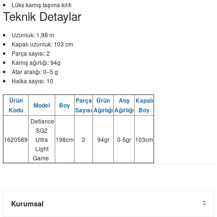
Lüks kamış taşıma kılıfı
Teknik Detaylar
Uzunluk: 1,98 m
Kapalı uzunluk: 103 cm
Parça sayısı: 2
Kamış ağırlığı: 94g
Atar aralığı: 0–5 g
Halka sayısı: 10
Ürün
Parça
Ürün
Atış
Kapalı
Model
Boy
Kodu
Sayısı
Ağırlığı
Ağırlığı
Boy
Defiance
SG2
1620589
Ultra
198cm
2
94gr
0-5gr
103cm
Light
Game
Kurumsal