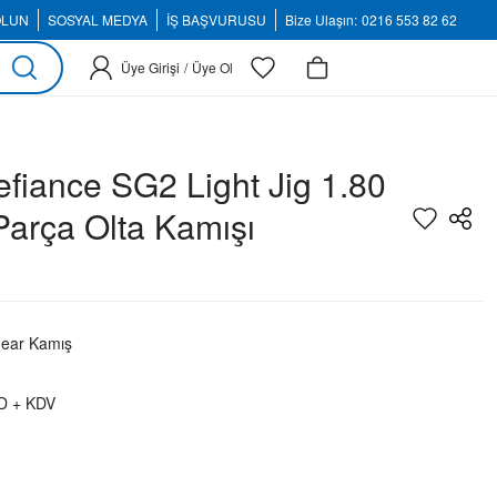
OLUN
SOSYAL MEDYA
İŞ BAŞVURUSU
Bize Ulaşın:
0216 553 82 62
Üye Girişi
/
Üye Ol
fiance SG2 Light Jig 1.80
Parça Olta Kamışı
ear Kamış
D + KDV