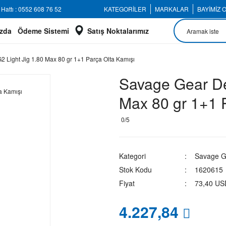
Hattı : 0552 608 76 52
KATEGORİLER
MARKALAR
BAYİMİZ 
zda
Ödeme Sistemi
Satış Noktalarımız
 Light Jig 1.80 Max 80 gr 1+1 Parça Olta Kamışı
Savage Gear De
Max 80 gr 1+1 
0/5
Kategori
Savage G
Stok Kodu
1620615
Fiyat
73,40 US
4.227,84