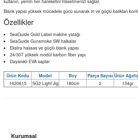
kullanın, yemin her hareketini hissetmenizi sağlar.
Blank yapısı yüksek mücadele gücü sunarak iri ve güçlü balıkları kont
Özellikler
SeaGuide Gold Label makine yatağı
SeaGuide Gunsmoke SW halkalar
Ekstra hassas ve güçlü blank yapısı
24/30T yüksek modül karbon fiber yapı
Dayanıklı EVA saplar
Ürün Kodu
Model
Boy
Parça Sayısı
Ürün Ağırlı
1620615
SG2 Light Jig
180cm
2
134gr
Kurumsal