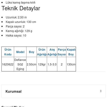
Lüks kamış taşıma kılıfı
Teknik Detaylar
Uzunluk: 2,50 m
Kapalı uzunluk: 130 cm
Parça sayısı: 2
Kamış ağırlığı: 129 g
Halka sayısı: 10
Ürün
Ürün
Atış
Parça
Kapalı
Model
Boy
Kodu
Ağırlığı
Ağırlığı
Sayısı
Boy
Defiance
1620622
SG2
2.50cm
129gr
1.5-3.0
2
130cm
Eging
Kurumsal