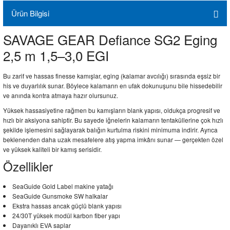
Ürün Bilgisi
SAVAGE GEAR Defiance SG2 Eging
2,5 m 1,5–3,0 EGI
Bu zarif ve hassas finesse kamışlar, eging (kalamar avcılığı) sırasında eşsiz bir
his ve duyarlılık sunar. Böylece kalamarın en ufak dokunuşunu bile hissedebilir
ve anında kontra atmaya hazır olursunuz.
Yüksek hassasiyetine rağmen bu kamışların blank yapısı, oldukça progresif ve
hızlı bir aksiyona sahiptir. Bu sayede iğnelerin kalamarın tentaküllerine çok hızlı
şekilde işlemesini sağlayarak balığın kurtulma riskini minimuma indirir. Ayrıca
beklenenden daha uzak mesafelere atış yapma imkânı sunar — gerçekten özel
ve yüksek kaliteli bir kamış serisidir.
Özellikler
SeaGuide Gold Label makine yatağı
SeaGuide Gunsmoke SW halkalar
Ekstra hassas ancak güçlü blank yapısı
24/30T yüksek modül karbon fiber yapı
Dayanıklı EVA saplar