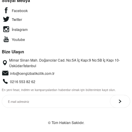
Sosyal Medya
Facebook
Twitter
İnstagram
Youtube
Bize Ulaşın
Mimar Sinan Mah. Doğancılar Cad. No:5A İç Kapı:9 No:5B İç Kapı 10-
Üsküdar/İstanbul
info@cengizbalikcilik.com.tr
0216 553 82 62
En yeni fırsat, indirim ve kampanyalardan haberdar olmak için bültenimize kayıt olun.
© Tüm Hakları Saklıdır.