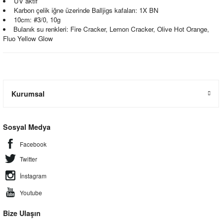
UV aktif
Karbon çelik iğne üzerinde Balljigs kafaları: 1X BN
10cm: #3/0, 10g
Bulanık su renkleri: Fire Cracker, Lemon Cracker, Olive Hot Orange,
Fluo Yellow Glow
Kurumsal
Sosyal Medya
Facebook
Twitter
İnstagram
Youtube
Bize Ulaşın