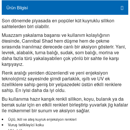
Ürün Bilgisi
Son dönemde piyasada en popüler küt kuyruklu silikon
sahtelerden biri olabilir.
Muazzam yakalama başarısı ve kullanım kolaylığının
ötesinde, Cannibal Shad hem düşme hem de çekme
sırasında inanılmaz derecede canlı bir aksiyon gösterir. Yani,
levrek, alabalık, turna balığı, sudak, som balığı, morina ve
daha fazla türü yakalayabilen çok yönlü bir sahte ile karşı
karşıyayız.
Renk aralığı yeniden düzenlendi ve yeni enjeksiyon
teknolojimiz sayesinde şimdi parlaklık, ışıltı ve UV ek
özelliklere sahip geniş bir yelpazedeki üstün etkili renklere
sahip. En iyisi daha da iyi oldu.
Bu kullanıma hazır karışık renkli silikon, koyu, bulanık ya da
berrak sular için en etkili renkleri birleştirip yuvarlak jig kafalar
ile mükemmel bir sunum ve aksiyon sağlar.
Üçlü, ikili ve ateş kuyruk enjeksiyon renkleri
Vuruş tetikleyici koku