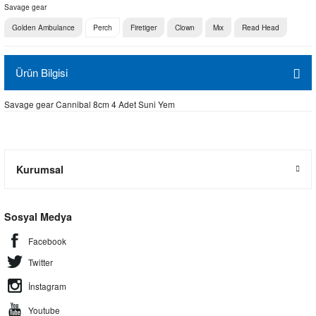
Savage gear
Golden Ambulance
Perch
Firetiger
Clown
Mıx
Read Head
Ürün Bilgisi
Savage gear Cannibal 8cm 4 Adet Suni Yem
Kurumsal
Sosyal Medya
Facebook
Twitter
İnstagram
Youtube