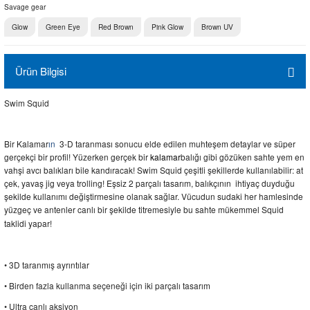
Savage gear
Glow
Green Eye
Red Brown
Pink Glow
Brown UV
Ürün Bilgisi
Swim Squid
Bir
Kalamar
ın
3-D taranması sonucu elde edilen muhteşem detaylar ve süper
gerçekçi bir profil! Yüzerken gerçek bir
kalamar
balığı gibi gözüken sahte yem en
vahşi avcı balıkları bile kandıracak! Swim Squid çeşitli şekillerde kullanılabilir: at
çek, yavaş jig veya trolling! Eşsiz 2 parçalı tasarım, balıkçının ihtiyaç duyduğu
şekilde kullanımı değiştirmesine olanak sağlar. Vücudun sudaki her hamlesinde
yüzgeç ve antenler canlı bir şekilde titremesiyle bu sahte mükemmel Squid
taklidi yapar!
• 3D taranmış ayrıntılar
• Birden fazla kullanma seçeneği için iki parçalı tasarım
• Ultra canlı aksiyon