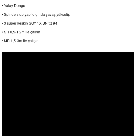
• Yatay Denge
• Spinde stop yapıldığında yavaş yükseliş
• 3 süper keskin SGY 1X BN tiz #4
• SR 0,5-1,2m ile çalışır
• MR 1,5-3m ile çalışır