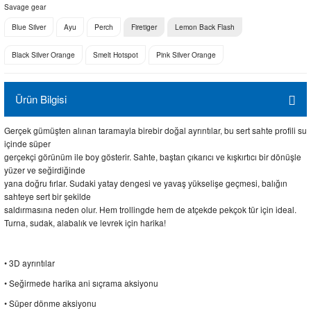
Savage gear
Blue Silver
Ayu
Perch
Firetiger
Lemon Back Flash
Black Silver Orange
Smelt Hotspot
Pink Silver Orange
Ürün Bilgisi
Gerçek gümüşten alınan taramayla birebir doğal ayrıntılar, bu sert sahte profili su
içinde süper
gerçekçi görünüm ile boy gösterir. Sahte, baştan çıkarıcı ve kışkırtıcı bir dönüşle
yüzer ve seğirdiğinde
yana doğru fırlar. Sudaki yatay dengesi ve yavaş yükselişe geçmesi, balığın
sahteye sert bir şekilde
saldırmasına neden olur. Hem trollingde hem de atçekde pekçok tür için ideal.
Turna, sudak, alabalık ve levrek için harika!
• 3D ayrıntılar
• Seğirmede harika ani sıçrama aksiyonu
• Süper dönme aksiyonu