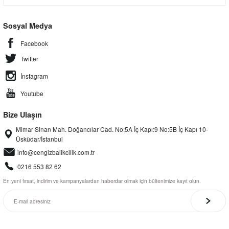
Sosyal Medya
Facebook
Twitter
İnstagram
Youtube
Bize Ulaşın
Mimar Sinan Mah. Doğancılar Cad. No:5A İç Kapı:9 No:5B İç Kapı 10-
Üsküdar/İstanbul
info@cengizbalikcilik.com.tr
0216 553 82 62
En yeni fırsat, indirim ve kampanyalardan haberdar olmak için bültenimize kayıt olun.