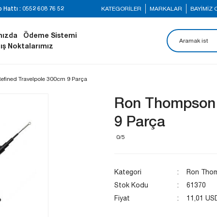
Hattı : 0552 608 76 52
KATEGORİLER
MARKALAR
BAYİMİZ
mızda
Ödeme Sistemi
ış Noktalarımız
fined Travelpole 300cm 9 Parça
Ron Thompson 
9 Parça
0/5
Kategori
Ron Thom
Stok Kodu
61370
Fiyat
11,01 US