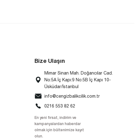
Bize Ulaşın
Mimar Sinan Mah. Doğancılar Cad.
No:5A İç Kapı:9 No:5B İç Kapı 10-
Üsküdar/İstanbul
info@cengizbalikcilik.com.tr
0216 553 82 62
En yeni fırsat, indirim ve
kampanyalardan haberdar
olmak için bültenimize kayıt
olun.