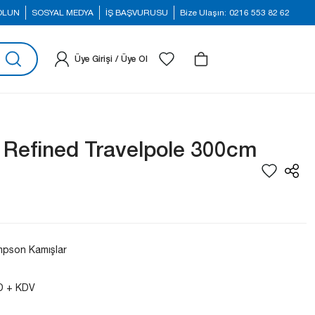
 OLUN
SOSYAL MEDYA
İŞ BAŞVURUSU
Bize Ulaşın:
0216 553 82 62
Üye Girişi
/
Üye Ol
Refined Travelpole 300cm
pson Kamışlar
D + KDV