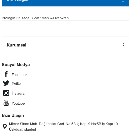
Prologıc Cruzade Bivvy 1man w/Overwrap
Kurumsal
Sosyal Medya
Facebook
Twitter
İnstagram
Youtube
Bize Ulaşın
Mimar Sinan Mah. Doğancılar Cad. No:5A İç Kapı:9 No:5B İç Kapı 10-
Üsküdar/İstanbul