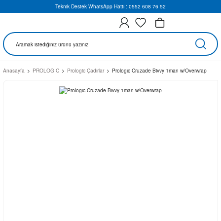
Teknik Destek WhatsApp Hattı : 0552 608 76 52
Anasayfa
PROLOGIC
Prologic Çadırlar
Prologıc Cruzade Bivvy 1man w/Overwrap