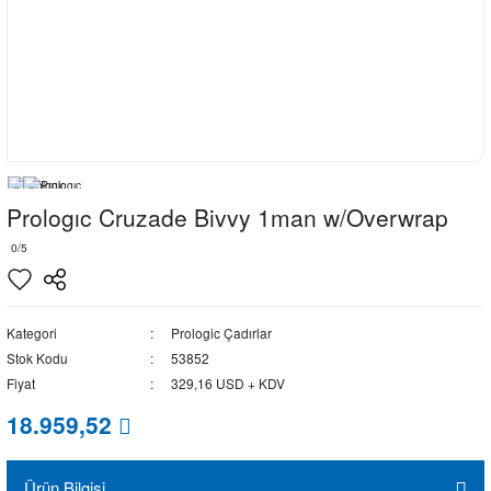
Prologıc Cruzade Bivvy 1man w/Overwrap
0/5
Kategori
Prologic Çadırlar
Stok Kodu
53852
Fiyat
329,16 USD + KDV
18.959,52
Ürün Bilgisi