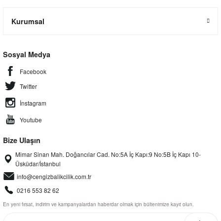
Kurumsal
Sosyal Medya
Facebook
Twitter
İnstagram
Youtube
Bize Ulaşın
Mimar Sinan Mah. Doğancılar Cad. No:5A İç Kapı:9 No:5B İç Kapı 10-
Üsküdar/İstanbul
info@cengizbalikcilik.com.tr
0216 553 82 62
En yeni fırsat, indirim ve kampanyalardan haberdar olmak için bültenimize kayıt olun.