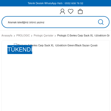
Teknik Destek WhatsApp Hattı : 0552 608 76 52
Anasayfa
PROLOGIC
Prologic Çantalar
Prologic C-Series Carp Sack XL 120x80cm Gre
TÜKENDİ