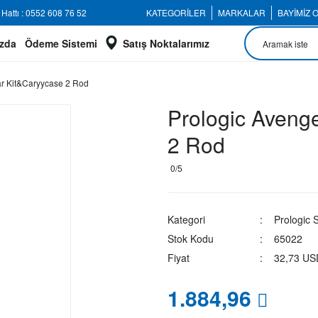
Hattı : 0552 608 76 52
KATEGORİLER
MARKALAR
BAYİMİZ 
zda
Ödeme Sistemi
Satış Noktalarımız
ar Kit&Caryycase 2 Rod
Prologic Aveng
2 Rod
0/5
Kategori
Prologic 
Stok Kodu
65022
Fiyat
32,73 US
1.884,96