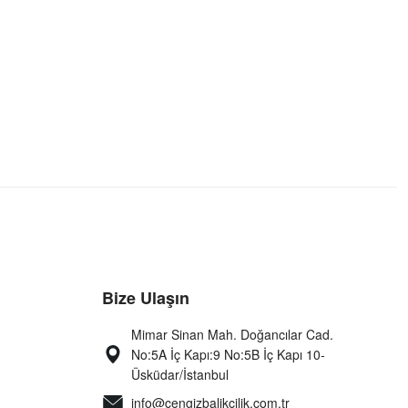
Bize Ulaşın
Mimar Sinan Mah. Doğancılar Cad.
No:5A İç Kapı:9 No:5B İç Kapı 10-
Üsküdar/İstanbul
info@cengizbalikcilik.com.tr