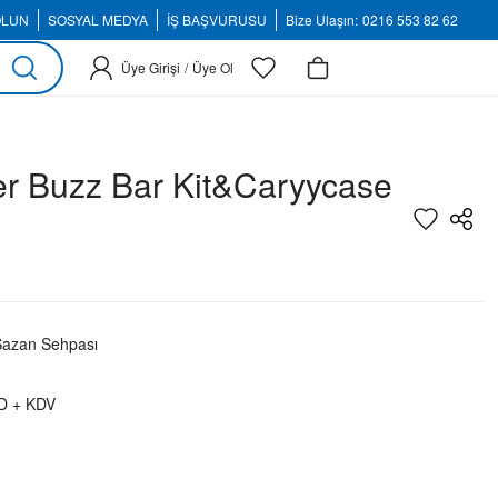
OLUN
SOSYAL MEDYA
İŞ BAŞVURUSU
Bize Ulaşın:
0216 553 82 62
Üye Girişi
/
Üye Ol
er Buzz Bar Kit&Caryycase
Sazan Sehpası
D + KDV