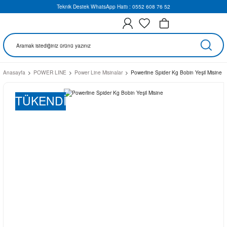
Teknik Destek WhatsApp Hattı : 0552 608 76 52
Anasayfa
POWER LINE
Power Line Misinalar
Powerline Spider Kg Bobin Yeşil Misine
TÜKENDİ