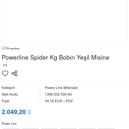
Powerline Spider Kg Bobin Yeşil Misine
0/5
Kategori
Power Line Misinalar
Stok Kodu
1396 502 030-60
Fiyat
34,18 EUR + KDV
2.049,20
Power Lıne