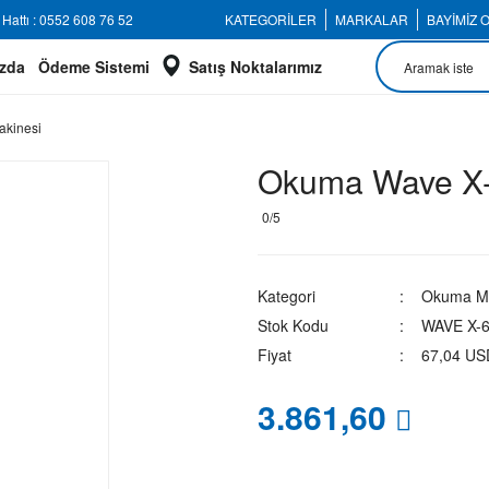
Hattı : 0552 608 76 52
KATEGORİLER
MARKALAR
BAYİMİZ 
zda
Ödeme Sistemi
Satış Noktalarımız
akinesi
Okuma Wave X-
0/5
Kategori
Okuma Ma
Stok Kodu
WAVE X-
Fiyat
67,04 US
3.861,60