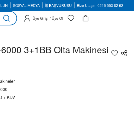
OLUN
SOSYAL MEDYA
İŞ BAŞVURUSU
Bize Ulaşın:
0216 553 82 62
Üye Girişi
/
Üye Ol
6000 3+1BB Olta Makinesi
kineler
6000
D + KDV