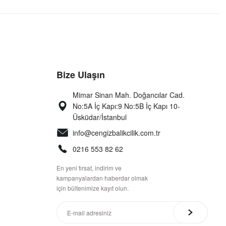
Bize Ulaşın
Mimar Sinan Mah. Doğancılar Cad.
No:5A İç Kapı:9 No:5B İç Kapı 10-
Üsküdar/İstanbul
info@cengizbalikcilik.com.tr
0216 553 82 62
En yeni fırsat, indirim ve
kampanyalardan haberdar olmak
için bültenimize kayıt olun.