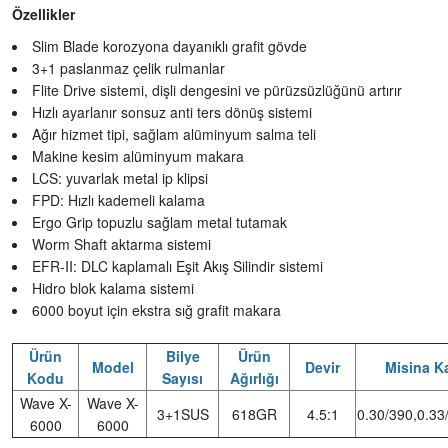
Özellikler
Slim Blade korozyona dayanıklı grafit gövde
3+1 paslanmaz çelik rulmanlar
Flite Drive sistemi, dişli dengesini ve pürüzsüzlüğünü artırır
Hızlı ayarlanır sonsuz anti ters dönüş sistemi
Ağır hizmet tipi, sağlam alüminyum salma teli
Makine kesim alüminyum makara
LCS: yuvarlak metal ip klipsi
FPD: Hızlı kademeli kalama
Ergo Grip topuzlu sağlam metal tutamak
Worm Shaft aktarma sistemi
EFR-II: DLC kaplamalı Eşit Akış Silindir sistemi
Hidro blok kalama sistemi
6000 boyut için ekstra sığ grafit makara
Ürün
Bilye
Ürün
Model
Devir
Misina K
Kodu
Sayısı
Ağırlığı
Wave X-
Wave X-
3+1SUS
618GR
4.5:1
0.30/390,0.33
6000
6000