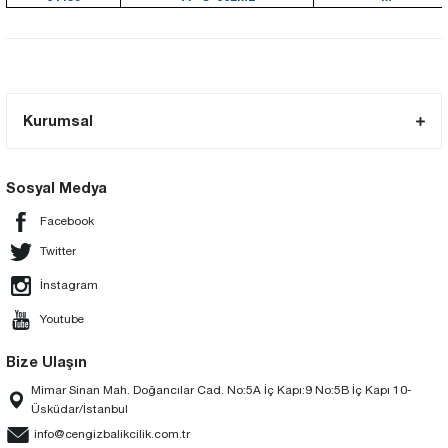
Kurumsal
Sosyal Medya
Facebook
Twitter
İnstagram
Youtube
Bize Ulaşın
Mimar Sinan Mah. Doğancılar Cad. No:5A İç Kapı:9 No:5B İç Kapı 10-
Üsküdar/İstanbul
info@cengizbalikcilik.com.tr