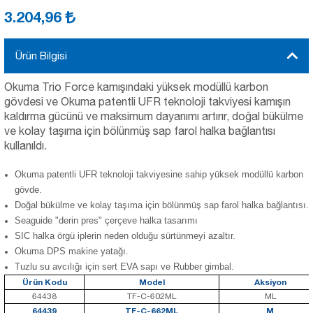
3.204,96
Ürün Bilgisi
Okuma Trio Force kamışındaki yüksek modüllü karbon
gövdesi ve Okuma patentli UFR teknoloji takviyesi kamışın
kaldırma gücünü ve maksimum dayanımı artırır, doğal bükülme
ve kolay taşıma için bölünmüş sap farol halka bağlantısı
kullanıldı.
Okuma patentli UFR teknoloji takviyesine sahip yüksek modüllü karbon
gövde.
Doğal bükülme ve kolay taşıma için bölünmüş sap farol halka bağlantısı.
Seaguide "derin pres" çerçeve halka tasarımı
SIC halka örgü iplerin neden olduğu sürtünmeyi azaltır.
Okuma DPS makine yatağı.
Tuzlu su avcılığı için sert EVA sapı ve Rubber gimbal.
Ürün Kodu
Model
Aksiyon
64438
TF-C-602ML
ML
64439
TF-C-662ML
M