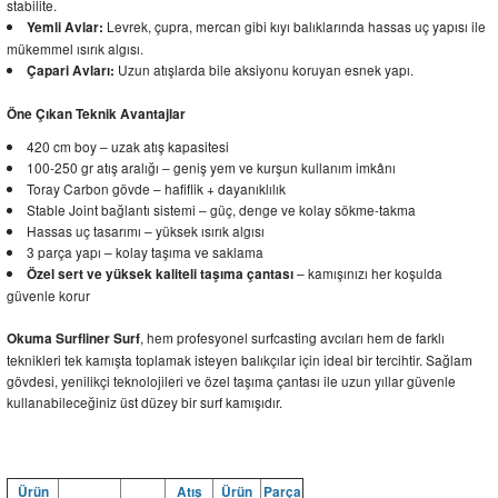
stabilite.
Levrek, çupra, mercan gibi kıyı balıklarında hassas uç yapısı ile
Yemli Avlar:
mükemmel ısırık algısı.
Uzun atışlarda bile aksiyonu koruyan esnek yapı.
Çapari Avları:
Öne Çıkan Teknik Avantajlar
420 cm boy – uzak atış kapasitesi
100-250 gr atış aralığı – geniş yem ve kurşun kullanım imkânı
Toray Carbon gövde – hafiflik + dayanıklılık
Stable Joint bağlantı sistemi – güç, denge ve kolay sökme-takma
Hassas uç tasarımı – yüksek ısırık algısı
3 parça yapı – kolay taşıma ve saklama
– kamışınızı her koşulda
Özel sert ve yüksek kaliteli taşıma çantası
güvenle korur
, hem profesyonel surfcasting avcıları hem de farklı
Okuma Surfliner Surf
teknikleri tek kamışta toplamak isteyen balıkçılar için ideal bir tercihtir. Sağlam
gövdesi, yenilikçi teknolojileri ve özel taşıma çantası ile uzun yıllar güvenle
kullanabileceğiniz üst düzey bir surf kamışıdır.
Ürün
Atış
Ürün
Parça