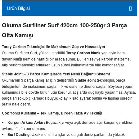
Ürün Bilgisi
Okuma Surfliner Surf 420cm 100-250gr 3 Parça
Olta Kamışı
Toray Carbon Teknolojisi ile Maksimum Güç ve Hassasiyet
Okuma Surfliner Surf, yüksek modüllü
yapısıyla hem
Toray Carbon blank
dayanıklılığı hem de hafifliği bir arada sunar. Bu ileri seviye karbon malzeme,
atış performansınızı artırırken uzun süreli kullanımlarda bile konfor sağlar.
Stable Joint – 3 Parça Kamışlarda Yeni Nesil Bağlantı Sistemi
Okuma’nın 3 parça kamışlar için geliştirdiği
teknolojisi, parça
Stable Joint
birleşimlerinde maksimum sağlamlık ve esneme direnci sağlar. Böylece yoğun
kullanımda bile gövde bütünlüğü korunur, atışlarda güç kaybı yaşanmaz. Ayrıca,
parçaları söküp çıkarmada büyük kolaylık sağlayarak bakım ve taşıma sürecini
pratik hale getirir.
Çok Yönlü Kullanım – Tek Kamış, Birden Fazla Av Tekniği
Boğaz, kıyı veya açık denizde ağır kurşun gerektiren
Kurşun Arkası Avlar:
avlarda üstün performans.
Uzak menzilli atışlar ve dalgalı deniz şartlarında yüksek
Surf Casting: