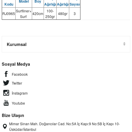
Model
Boy
Kodu
Ağırlığı
Ağırlığı
Sayısı
Surfliner+
100-
RJ0965
420cm
480gr
3
Surf
250gr
Kurumsal
Sosyal Medya
Facebook
Twitter
İnstagram
Youtube
Bize Ulaşın
Mimar Sinan Mah. Doğancılar Cad. No:5A İç Kapı:9 No:5B İç Kapı 10-
Üsküdar/İstanbul