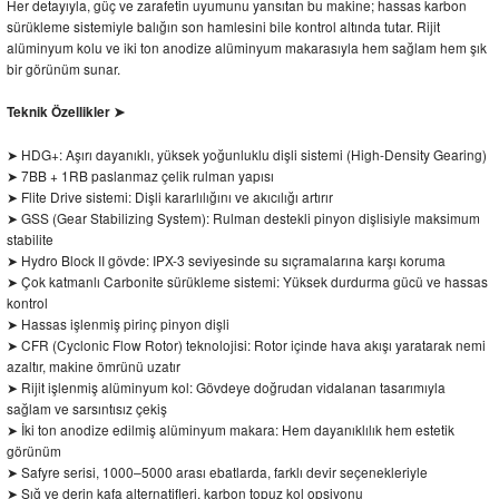
Her detayıyla, güç ve zarafetin uyumunu yansıtan bu makine; hassas karbon
sürükleme sistemiyle balığın son hamlesini bile kontrol altında tutar. Rijit
alüminyum kolu ve iki ton anodize alüminyum makarasıyla hem sağlam hem şık
bir görünüm sunar.
Teknik Özellikler ➤
➤ HDG+: Aşırı dayanıklı, yüksek yoğunluklu dişli sistemi (High-Density Gearing)
➤ 7BB + 1RB paslanmaz çelik rulman yapısı
➤ Flite Drive sistemi: Dişli kararlılığını ve akıcılığı artırır
➤ GSS (Gear Stabilizing System): Rulman destekli pinyon dişlisiyle maksimum
stabilite
➤ Hydro Block II gövde: IPX-3 seviyesinde su sıçramalarına karşı koruma
➤ Çok katmanlı Carbonite sürükleme sistemi: Yüksek durdurma gücü ve hassas
kontrol
➤ Hassas işlenmiş pirinç pinyon dişli
➤ CFR (Cyclonic Flow Rotor) teknolojisi: Rotor içinde hava akışı yaratarak nemi
azaltır, makine ömrünü uzatır
➤ Rijit işlenmiş alüminyum kol: Gövdeye doğrudan vidalanan tasarımıyla
sağlam ve sarsıntısız çekiş
➤ İki ton anodize edilmiş alüminyum makara: Hem dayanıklılık hem estetik
görünüm
➤ Safyre serisi, 1000–5000 arası ebatlarda, farklı devir seçenekleriyle
➤ Sığ ve derin kafa alternatifleri, karbon topuz kol opsiyonu