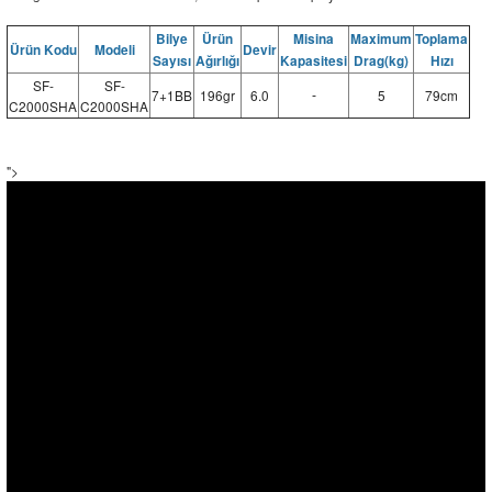
Bilye
Ürün
Misina
Maximum
Toplama
Ürün Kodu
Modeli
Devir
Sayısı
Ağırlığı
Kapasitesi
Drag(kg)
Hızı
SF-
SF-
7+1BB
196gr
6.0
5
79cm
-
C2000SHA
C2000SHA
">