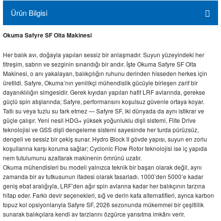
Ürün Bilgisi
Okuma Safyre SF Olta Makinesi
Her balık avı, doğayla yapılan sessiz bir anlaşmadır. Suyun yüzeyindeki her
titreşim, sabrın ve sezginin sınandığı bir andır. İşte Okuma Safyre SF Olta
Makinesi, o anı yakalayan, balıkçılığın ruhunu derinden hisseden herkes için
üretildi. Safyre, Okuma’nın yenilikçi mühendislik gücüyle birleşen zarif bir
dayanıklılığın simgesidir. Gerek kıyıdan yapılan hafif LRF avlarında, gerekse
güçlü spin atışlarında; Safyre, performansını koşulsuz güvenle ortaya koyar.
Tatlı su veya tuzlu su fark etmez — Safyre SF, iki dünyada da aynı istikrar ve
güçle çalışır. Yeni nesil HDG+ yüksek yoğunluklu dişli sistemi, Flite Drive
teknolojisi ve GSS dişli dengeleme sistemi sayesinde her turda pürüzsüz,
dengeli ve sessiz bir çekiş sunar. Hydro Block II gövde yapısı, suyun en zorlu
koşullarına karşı koruma sağlar; Cyclonic Flow Rotor teknolojisi ise iç yapıda
nem tutulumunu azaltarak makinenin ömrünü uzatır.
Okuma mühendisleri bu modeli yalnızca teknik bir başarı olarak değil, aynı
zamanda bir av tutkusunun ifadesi olarak tasarladı. 1000’den 5000’e kadar
geniş ebat aralığıyla, LRF’den ağır spin avlarına kadar her balıkçının tarzına
hitap eder. Farklı devir seçenekleri, sığ ve derin kafa alternatifleri, ayrıca karbon
topuz kol opsiyonlarıyla Safyre SF, 2026 sezonunda mükemmel bir çeşitlilik
sunarak balıkçılara kendi av tarzlarını özgürce yansıtma imkânı verir.