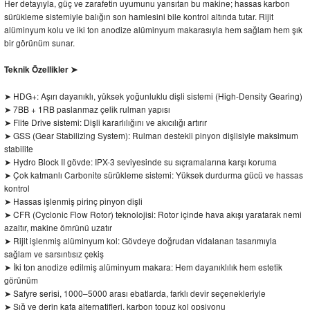
Her detayıyla, güç ve zarafetin uyumunu yansıtan bu makine; hassas karbon
sürükleme sistemiyle balığın son hamlesini bile kontrol altında tutar. Rijit
alüminyum kolu ve iki ton anodize alüminyum makarasıyla hem sağlam hem şık
bir görünüm sunar.
Teknik Özellikler ➤
➤ HDG+: Aşırı dayanıklı, yüksek yoğunluklu dişli sistemi (High-Density Gearing)
➤ 7BB + 1RB paslanmaz çelik rulman yapısı
➤ Flite Drive sistemi: Dişli kararlılığını ve akıcılığı artırır
➤ GSS (Gear Stabilizing System): Rulman destekli pinyon dişlisiyle maksimum
stabilite
➤ Hydro Block II gövde: IPX-3 seviyesinde su sıçramalarına karşı koruma
➤ Çok katmanlı Carbonite sürükleme sistemi: Yüksek durdurma gücü ve hassas
kontrol
➤ Hassas işlenmiş pirinç pinyon dişli
➤ CFR (Cyclonic Flow Rotor) teknolojisi: Rotor içinde hava akışı yaratarak nemi
azaltır, makine ömrünü uzatır
➤ Rijit işlenmiş alüminyum kol: Gövdeye doğrudan vidalanan tasarımıyla
sağlam ve sarsıntısız çekiş
➤ İki ton anodize edilmiş alüminyum makara: Hem dayanıklılık hem estetik
görünüm
➤ Safyre serisi, 1000–5000 arası ebatlarda, farklı devir seçenekleriyle
➤ Sığ ve derin kafa alternatifleri, karbon topuz kol opsiyonu