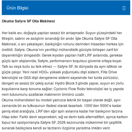
Ürün Bilgisi
Okuma Safyre SF Olta Makinesi
Her balık avı, doğayla yapılan sessiz bir anlaşmadır. Suyun yüzeyindeki her
titreşim, sabrın ve sezginin sınandığı bir andır. İşte Okuma Safyre SF Olta
Makinesi, o anı yakalayan, balıkçılığın ruhunu derinden hisseden herkes için
üretildi. Safyre, Okuma’nın yenilikçi mühendislik gücüyle birleşen zarif bir
dayanıklılığın simgesidir. Gerek kıyıdan yapılan hafif LRF avlarında, gerekse
güçlü spin atışlarında; Safyre, performansını koşulsuz güvenle ortaya koyar.
Tatlı su veya tuzlu su fark etmez — Safyre SF, iki dünyada da aynı istikrar ve
güçle çalışır. Yeni nesil HDG+ yüksek yoğunluklu dişli sistemi, Flite Drive
teknolojisi ve GSS dişli dengeleme sistemi sayesinde her turda pürüzsüz,
dengeli ve sessiz bir çekiş sunar. Hydro Block II gövde yapısı, suyun en zorlu
koşullarına karşı koruma sağlar; Cyclonic Flow Rotor teknolojisi ise iç yapıda
nem tutulumunu azaltarak makinenin ömrünü uzatır.
Okuma mühendisleri bu modeli yalnızca teknik bir başarı olarak değil, aynı
zamanda bir av tutkusunun ifadesi olarak tasarladı. 1000’den 5000’e kadar
geniş ebat aralığıyla, LRF’den ağır spin avlarına kadar her balıkçının tarzına
hitap eder. Farklı devir seçenekleri, sığ ve derin kafa alternatifleri, ayrıca karbon
topuz kol opsiyonlarıyla Safyre SF, 2026 sezonunda mükemmel bir çeşitlilik
sunarak balıkçılara kendi av tarzlarını özgürce yansıtma imkânı verir.