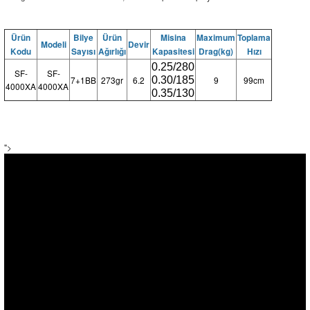
Ürün
Bilye
Ürün
Misina
Maximum
Toplama
Modeli
Devir
Kodu
Sayısı
Ağırlığı
Kapasitesi
Drag(kg)
Hızı
0.25/280
SF-
SF-
7+1BB
273gr
6.2
0.30/185
9
99cm
4000XA
4000XA
0.35/130
">