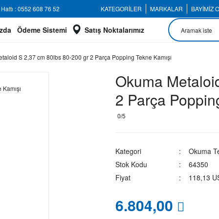
Hattı : 0552 608 76 52
KATEGORİLER
MARKALAR
BAYİMİZ 
zda
Ödeme Sistemi
Satış Noktalarımız
aloid S 2,37 cm 80lbs 80-200 gr 2 Parça Popping Tekne Kamışı
Okuma Metaloid
2 Parça Poppin
0/5
Kategori
Okuma Te
Stok Kodu
64350
Fiyat
118,13 U
6.804,00