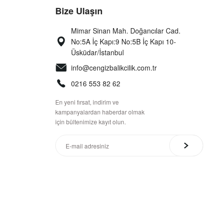
Bize Ulaşın
Mimar Sinan Mah. Doğancılar Cad.
No:5A İç Kapı:9 No:5B İç Kapı 10-
Üsküdar/İstanbul
info@cengizbalikcilik.com.tr
0216 553 82 62
En yeni fırsat, indirim ve
kampanyalardan haberdar olmak
için bültenimize kayıt olun.