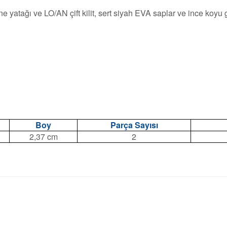
yatağı ve LO/AN çift kilit, sert siyah EVA saplar ve ince koyu gr
Boy
Parça Sayısı
2,37 cm
2