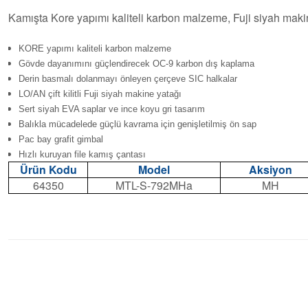
Kamışta Kore yapımı kaliteli karbon malzeme, Fuji siyah makine 
KORE yapımı kaliteli karbon malzeme
Gövde dayanımını güçlendirecek OC-9 karbon dış kaplama
Derin basmalı dolanmayı önleyen çerçeve SIC halkalar
LO/AN çift kilitli Fuji siyah makine yatağı
Sert siyah EVA saplar ve ince koyu gri tasarım
Balıkla mücadelede güçlü kavrama için genişletilmiş ön sap
Pac bay grafit gimbal
Hızlı kuruyan file kamış çantası
Ürün Kodu
Model
Aksiyon
64350
MTL-S-792MHa
MH