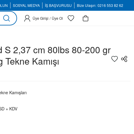
OLUN
SOSYAL MEDYA
İŞ BAŞVURUSU
Bize Ulaşın:
0216 553 82 62
Üye Girişi
/
Üye Ol
 S 2,37 cm 80lbs 80-200 gr
g Tekne Kamışı
kne Kamışları
SD + KDV