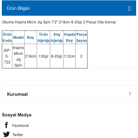
Ürün Bilgisi
Okuma Inspira Micro Jig Spin 7'2'' 218cm 8-20gr 2 Parça Olta Kamışı
Ürün
Ürün
Atış
Kapalı
Parça
Model
Boy
Kodu
Ağırlığı
Ağırlığı
Boy
Sayısı
Inspira
ISP-
Micro
S-
218cm
130gr
8-20gr
112cm
2
Jig
722
Spin
Kurumsal
Sosyal Medya
Facebook
Twitter