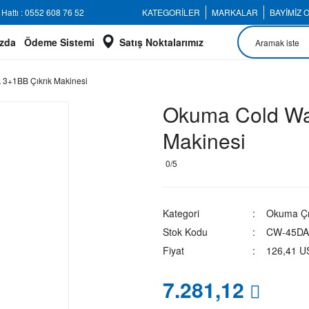
Hattı : 0552 608 76 52
KATEGORİLER
MARKALAR
BAYİMİZ 
zda
Ödeme Sistemi
Satış Noktalarımız
3+1BB Çıkrık Makinesi
Okuma Cold Wa
Makinesi
0/5
Kategori
Okuma Çık
Stok Kodu
CW-45DA
Fiyat
126,41 U
7.281,12