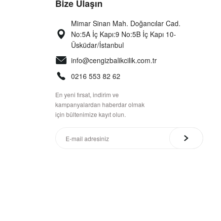
Bize Ulaşın
Mimar Sinan Mah. Doğancılar Cad.
No:5A İç Kapı:9 No:5B İç Kapı 10-
Üsküdar/İstanbul
info@cengizbalikcilik.com.tr
0216 553 82 62
En yeni fırsat, indirim ve
kampanyalardan haberdar olmak
için bültenimize kayıt olun.