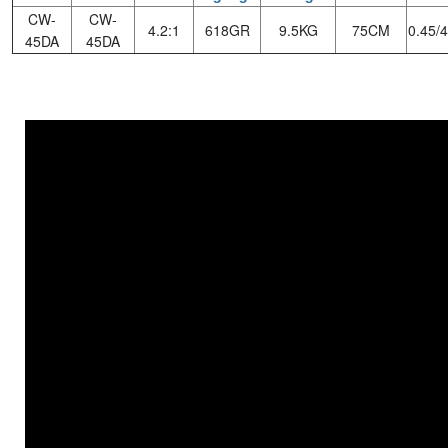
CW-
CW-
4.2:1
618GR
9.5KG
75CM
0.45/
45DA
45DA