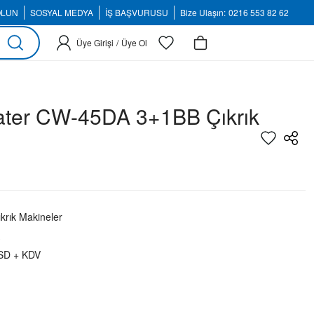
OLUN
SOSYAL MEDYA
İŞ BAŞVURUSU
Bize Ulaşın:
0216 553 82 62
Üye Girişi
/
Üye Ol
ter CW-45DA 3+1BB Çıkrık
rık Makineler
SD + KDV