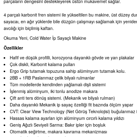
parçaların dengesini destekleyerek üstün mukavemet sağlar.
4 parçalı karbonit fren sistemi ile yükseltilen bu makine, üst düzey d
sayacaı, en ağır yüklerde bile düzgün çalışmayı sağlamak için yenid
avcılığı için biçilmiş kaftan.
Okuma Yeni, Cold Water İp Sayaçlı Makine
Özellikler
Hafif ve düşük profilli, korozyona dayanıklı gövde ve yan plakalar
Çok diskli, Karbonit kalama pulları
Ergo Grip tutamak topuzuna sahip alüminyum tutamak kolu.
2BB + 1RB Paslanmaz çelik bilyalı rulmanlar
Tüm modellerde kendinden yağlamalı dişli sistemi
İşlenmiş alüminyum, iki tonlu anodize makara
Çift anti ters dönüş sistemi. (Mekanik ve bilyalı rulman)
Daha dayanıklı Mekanik ip sayaç özelliği fit bazında ölçüm yapar
CVT: Clear View Technology (Net Görüş Teknolojisi) buğulanmaz 
Hassas kalama ayarları için alüminyum cırcırlı kalama yıldızı
Geniş Ağızlı Seviyeli Sarma: Bakır ipler için boşluk
Otomatik seğirtme, makara kavrama mekanizması