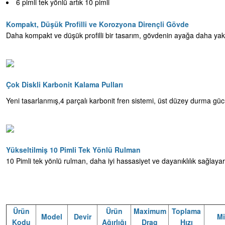
6 pimli tek yönlü artık 10 pimli
Kompakt, Düşük Profilli ve Korozyona Dirençli Gövde
Daha kompakt ve düşük profilli bir tasarım, gövdenin ayağa daha yakın o
Çok Diskli Karbonit Kalama Pulları
Yeni tasarlanmış,4 parçalı karbonit fren sistemi, üst düzey durma gücü
Yükseltilmiş 10 Pimli Tek Yönlü Rulman
10 Pimli tek yönlü rulman, daha iyi hassasiyet ve dayanıklılık sağlayara
Ürün
Ürün
Maximum
Toplama
Model
Devir
Mi
Kodu
Ağırlığı
Drag
Hızı