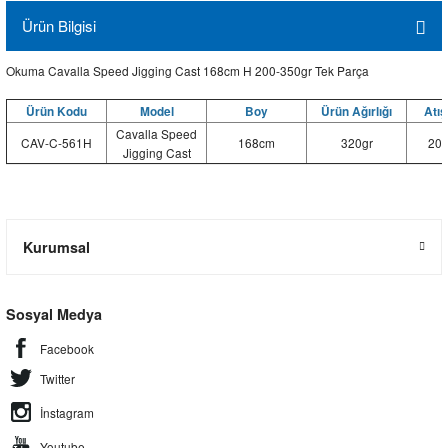
Ürün Bilgisi
Okuma Cavalla Speed Jigging Cast 168cm H 200-350gr Tek Parça
Ürün Kodu
Model
Boy
Ürün Ağırlığı
Atış
Cavalla Speed
CAV-C-561H
168cm
320gr
200
Jigging Cast
Kurumsal
Sosyal Medya
Facebook
Twitter
İnstagram
Youtube