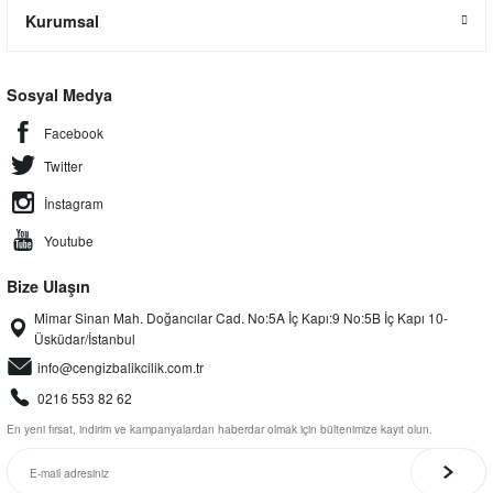
Kurumsal
Sosyal Medya
Facebook
Twitter
İnstagram
Youtube
Bize Ulaşın
Mimar Sinan Mah. Doğancılar Cad. No:5A İç Kapı:9 No:5B İç Kapı 10-
Üsküdar/İstanbul
info@cengizbalikcilik.com.tr
0216 553 82 62
En yeni fırsat, indirim ve kampanyalardan haberdar olmak için bültenimize kayıt olun.