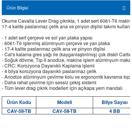
Ürün Bilgisi
Okuma Cavalla Lever Drag çıkrıkta, 1 adet sert 6061-T6 makine 
17-4 kalite paslanmaz çelik ana ve pinyon dişlisi takımı kullanıl
- 1 adet sert çerçeve ve sol yan plaka yapısı
- 6061-T6 işlenmiş alüminyum çerçeve ve yan plaka
- 17-4 kalite paslanmaz çelik ana ve pinyon dişlisi
- Cal's kalama gres yağı ile (kayganlaştırılmış) çok diskli Car
- Soğuk dövme, Tip-II anodize, makine işlem alüminyum maka
- CRC: Korozyona Dayanıklı Kaplama işlemi
- 4 bilya korozyona dayanıklı paslanmaz çelik
- Anodize alüminyum çevirme kolu ve ergonomik kavrama top
- Daha rahat çevirme için sessiz çekiş sistemi
- Tüm lever drag çıkrık modelleri için aç/kapa yem mandalı
Ürün Kodu
Modeli
Bilye Sayısı
CAV-5II-TB
CAV-5II-TB
4 BB