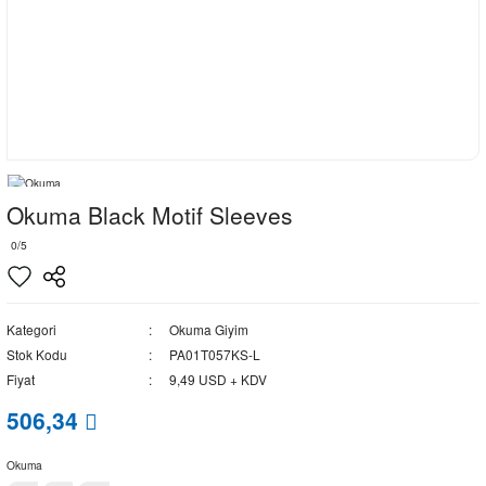
Okuma Black Motif Sleeves
0/5
Kategori
Okuma Giyim
Stok Kodu
PA01T057KS-L
Fiyat
9,49 USD + KDV
506,34
Okuma