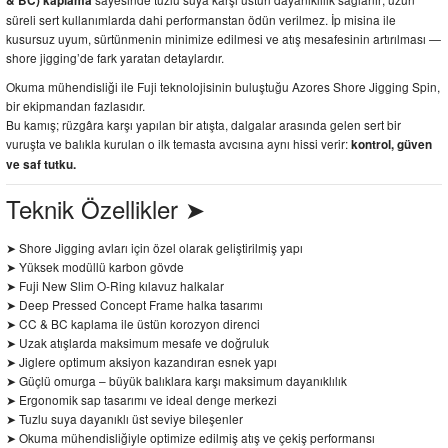
& BC) kaplama
süreli sert kullanımlarda dahi performanstan ödün verilmez. İp misina ile
kusursuz uyum, sürtünmenin minimize edilmesi ve atış mesafesinin artırılması —
shore jigging’de fark yaratan detaylardır.
Okuma mühendisliği ile Fuji teknolojisinin buluştuğu Azores Shore Jigging Spin,
bir ekipmandan fazlasıdır.
Bu kamış; rüzgâra karşı yapılan bir atışta, dalgalar arasında gelen sert bir
vuruşta ve balıkla kurulan o ilk temasta avcısına aynı hissi verir:
kontrol, güven
ve saf tutku.
Teknik Özellikler ➤
➤ Shore Jigging avları için özel olarak geliştirilmiş yapı
➤ Yüksek modüllü karbon gövde
➤ Fuji New Slim O-Ring kılavuz halkalar
➤ Deep Pressed Concept Frame halka tasarımı
➤ CC & BC kaplama ile üstün korozyon direnci
➤ Uzak atışlarda maksimum mesafe ve doğruluk
➤ Jiglere optimum aksiyon kazandıran esnek yapı
➤ Güçlü omurga – büyük balıklara karşı maksimum dayanıklılık
➤ Ergonomik sap tasarımı ve ideal denge merkezi
➤ Tuzlu suya dayanıklı üst seviye bileşenler
➤ Okuma mühendisliğiyle optimize edilmiş atış ve çekiş performansı