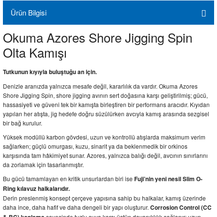
Ürün Bilgisi
Okuma Azores Shore Jigging Spin
Olta Kamışı
Tutkunun kıyıyla buluştuğu an için.
Denizle aranızda yalnızca mesafe değil, kararlılık da vardır. Okuma Azores
Shore Jigging Spin, shore jigging avının sert doğasına karşı geliştirilmiş; gücü,
hassasiyeti ve güveni tek bir kamışta birleştiren bir performans aracıdır. Kıyıdan
yapılan her atışta, jig hedefe doğru süzülürken avcıyla kamış arasında sezgisel
bir bağ kurulur.
Yüksek modüllü karbon gövdesi, uzun ve kontrollü atışlarda maksimum verim
sağlarken; güçlü omurgası, kuzu, sinarit ya da beklenmedik bir orkinos
karşısında tam hâkimiyet sunar. Azores, yalnızca balığı değil, avcının sınırlarını
da zorlamak için tasarlanmıştır.
Bu gücü tamamlayan en kritik unsurlardan biri ise
Fuji’nin yeni nesil Slim O-
Ring kılavuz halkalarıdır.
Derin preslenmiş konsept çerçeve yapısına sahip bu halkalar, kamış üzerinde
daha ince, daha hafif ve daha dengeli bir yapı oluşturur.
Corrosion Control (CC
sayesinde tuzlu suya karşı üstün dayanıklılık sağlanır; uzun