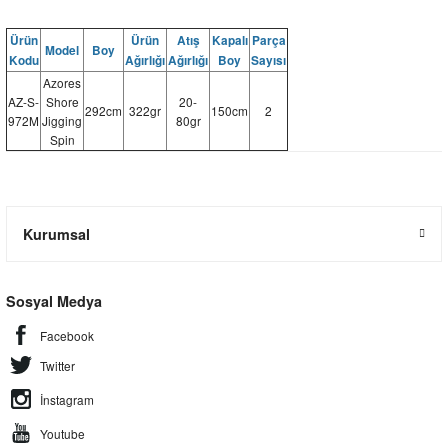
Ürün
Ürün
Atış
Kapalı
Parça
Model
Boy
Kodu
Ağırlığı
Ağırlığı
Boy
Sayısı
Azores
AZ-S-
Shore
20-
292cm
322gr
150cm
2
972M
Jigging
80gr
Spin
Kurumsal
Sosyal Medya
Facebook
Twitter
İnstagram
Youtube