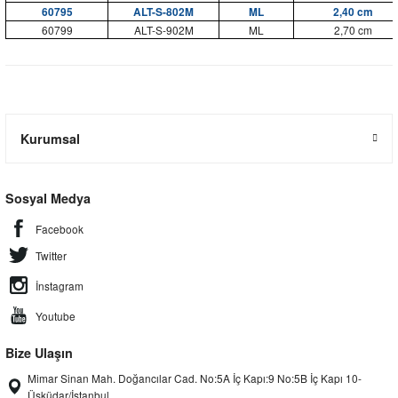
60795
ALT-S-802M
ML
2,40 cm
60799
ALT-S-902M
ML
2,70 cm
Kurumsal
Sosyal Medya
Facebook
Twitter
İnstagram
Youtube
Bize Ulaşın
Mimar Sinan Mah. Doğancılar Cad. No:5A İç Kapı:9 No:5B İç Kapı 10-
Üsküdar/İstanbul