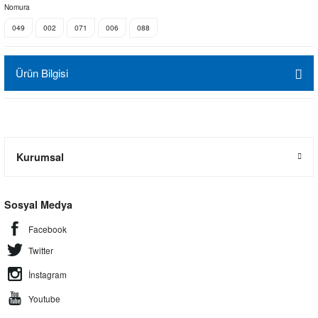
Nomura
049
002
071
006
088
Ürün Bilgisi
Kurumsal
Sosyal Medya
Facebook
Twitter
İnstagram
Youtube