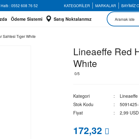
Hattı : 0552 608 76 52
KATEGORİLER
MARKALAR
BAYİMİZ 
zda
Ödeme Sistemi
Satış Noktalarımız
 Sahtesi Tıger Whıte
Lineaeffe Red 
Whıte
0/5
Kategori
Lineaeffe
Stok Kodu
5091425-
Fiyat
2,99 USD
172,32