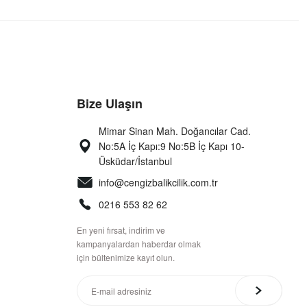
Bize Ulaşın
Mimar Sinan Mah. Doğancılar Cad.
No:5A İç Kapı:9 No:5B İç Kapı 10-
Üsküdar/İstanbul
info@cengizbalikcilik.com.tr
0216 553 82 62
En yeni fırsat, indirim ve
kampanyalardan haberdar olmak
için bültenimize kayıt olun.