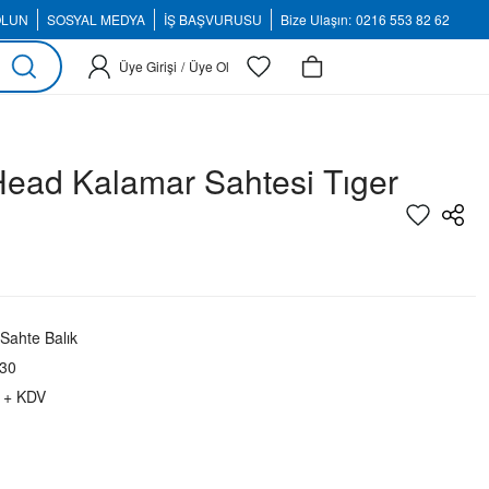
OLUN
SOSYAL MEDYA
İŞ BAŞVURUSU
Bize Ulaşın:
0216 553 82 62
Üye Girişi
/
Üye Ol
Head Kalamar Sahtesi Tıger
 Sahte Balık
30
 + KDV