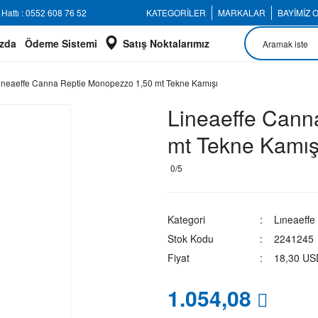
Hattı : 0552 608 76 52
KATEGORİLER
MARKALAR
BAYİMİZ 
zda
Ödeme Sistemi
Satış Noktalarımız
ineaeffe Canna Reptie Monopezzo 1,50 mt Tekne Kamışı
Lineaeffe Cann
mt Tekne Kamış
0/5
Kategori
Lıneaeffe
Stok Kodu
2241245
Fiyat
18,30 US
1.054,08