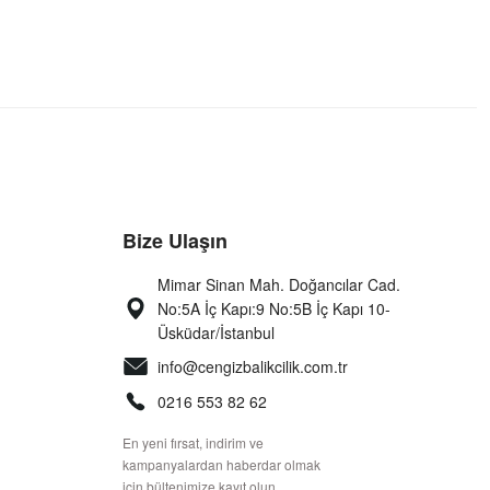
Bize Ulaşın
Mimar Sinan Mah. Doğancılar Cad.
No:5A İç Kapı:9 No:5B İç Kapı 10-
Üsküdar/İstanbul
info@cengizbalikcilik.com.tr
0216 553 82 62
En yeni fırsat, indirim ve
kampanyalardan haberdar olmak
için bültenimize kayıt olun.