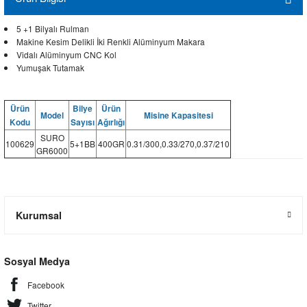
5 +1 Bilyalı Rulman
Makine Kesim Delikli İki Renkli Alüminyum Makara
Vidalı Alüminyum CNC Kol
Yumuşak Tutamak
Ürün
Bilye
Ürün
Model
Misine Kapasitesi
Kodu
Sayısı
Ağırlığı
SURO
100629
5+1BB
400GR
0.31/300,0.33/270,0.37/210
GR6000
Kurumsal
Sosyal Medya
Facebook
Twitter