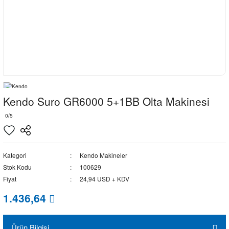
Kendo Suro GR6000 5+1BB Olta Makinesi
0/5
Kategori
Kendo Makineler
Stok Kodu
100629
Fiyat
24,94 USD + KDV
1.436,64
Ürün Bilgisi