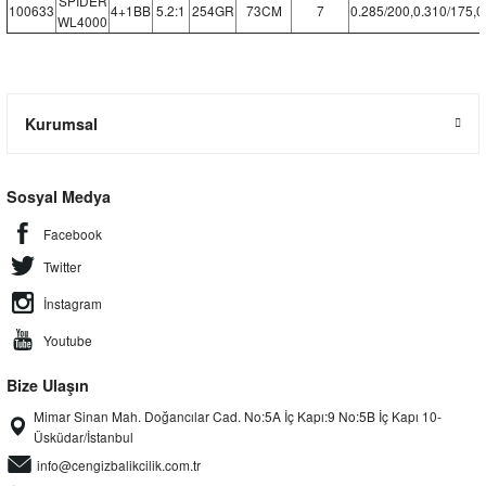
SPIDER
100633
4+1BB
5.2:1
254GR
73CM
7
0.285/200,0.310/175,0
WL4000
Kurumsal
Sosyal Medya
Facebook
Twitter
İnstagram
Youtube
Bize Ulaşın
Mimar Sinan Mah. Doğancılar Cad. No:5A İç Kapı:9 No:5B İç Kapı 10-
Üsküdar/İstanbul
info@cengizbalikcilik.com.tr