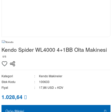
Kendo Spider WL4000 4+1BB Olta Makinesi
0/5
Kategori
Kendo Makineler
Stok Kodu
100633
Fiyat
17,86 USD + KDV
1.028,64
Ürün Bilgisi