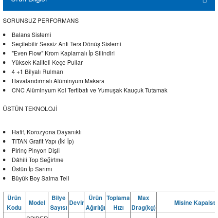
SORUNSUZ PERFORMANS
Balans Sistemi
Seçilebilir Sessiz Anti Ters Dönüş Sistemi
"Even Flow" Krom Kaplamalı İp Silindiri
Yüksek Kaliteli Keçe Pullar
4 +1 Bilyalı Rulman
Havalandırmalı Alüminyum Makara
CNC Alüminyum Kol Tertibatı ve Yumuşak Kauçuk Tutamak
ÜSTÜN TEKNOLOJİ
Hafif, Korozyona Dayanıklı
TITAN Grafit Yapı (İki İp)
Pirinç Pinyon Dişli
Dâhili Top Seğirtme
Üstün İp Sarımı
Büyük Boy Salma Teli
Ürün
Bilye
Ürün
Toplama
Max
Model
Devir
Misine Kapaiste
Kodu
Sayısı
Ağırlığı
Hızı
Drag(kg)