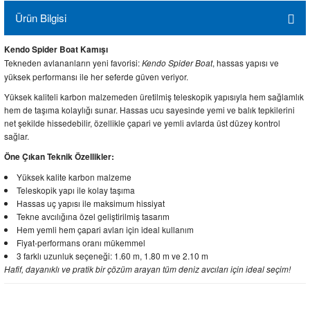
Ürün Bilgisi
Kendo Spider Boat Kamışı
Tekneden avlananların yeni favorisi:
, hassas yapısı ve
Kendo Spider Boat
yüksek performansı ile her seferde güven veriyor.
Yüksek kaliteli karbon malzemeden üretilmiş teleskopik yapısıyla hem sağlamlık
hem de taşıma kolaylığı sunar. Hassas ucu sayesinde yemi ve balık tepkilerini
net şekilde hissedebilir, özellikle çapari ve yemli avlarda üst düzey kontrol
sağlar.
Öne Çıkan Teknik Özellikler:
Yüksek kalite karbon malzeme
Teleskopik yapı ile kolay taşıma
Hassas uç yapısı ile maksimum hissiyat
Tekne avcılığına özel geliştirilmiş tasarım
Hem yemli hem çapari avları için ideal kullanım
Fiyat-performans oranı mükemmel
3 farklı uzunluk seçeneği: 1.60 m, 1.80 m ve 2.10 m
Hafif, dayanıklı ve pratik bir çözüm arayan tüm deniz avcıları için ideal seçim!