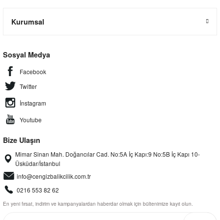
Kurumsal
Sosyal Medya
Facebook
Twitter
İnstagram
Youtube
Bize Ulaşın
Mimar Sinan Mah. Doğancılar Cad. No:5A İç Kapı:9 No:5B İç Kapı 10-
Üsküdar/İstanbul
info@cengizbalikcilik.com.tr
0216 553 82 62
En yeni fırsat, indirim ve kampanyalardan haberdar olmak için bültenimize kayıt olun.