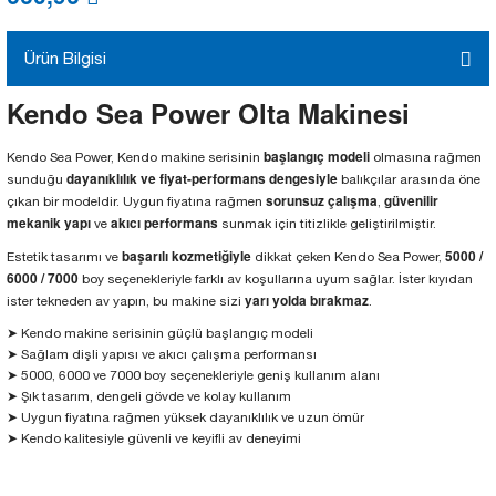
Ürün Bilgisi
Kendo Sea Power Olta Makinesi
başlangıç modeli
Kendo Sea Power, Kendo makine serisinin
olmasına rağmen
dayanıklılık ve fiyat-performans dengesiyle
sunduğu
balıkçılar arasında öne
sorunsuz çalışma
güvenilir
çıkan bir modeldir. Uygun fiyatına rağmen
,
mekanik yapı
akıcı performans
ve
sunmak için titizlikle geliştirilmiştir.
başarılı kozmetiğiyle
5000 /
Estetik tasarımı ve
dikkat çeken Kendo Sea Power,
6000 / 7000
boy seçenekleriyle farklı av koşullarına uyum sağlar. İster kıyıdan
yarı yolda bırakmaz
ister tekneden av yapın, bu makine sizi
.
➤ Kendo makine serisinin güçlü başlangıç modeli
➤ Sağlam dişli yapısı ve akıcı çalışma performansı
➤ 5000, 6000 ve 7000 boy seçenekleriyle geniş kullanım alanı
➤ Şık tasarım, dengeli gövde ve kolay kullanım
➤ Uygun fiyatına rağmen yüksek dayanıklılık ve uzun ömür
➤ Kendo kalitesiyle güvenli ve keyifli av deneyimi