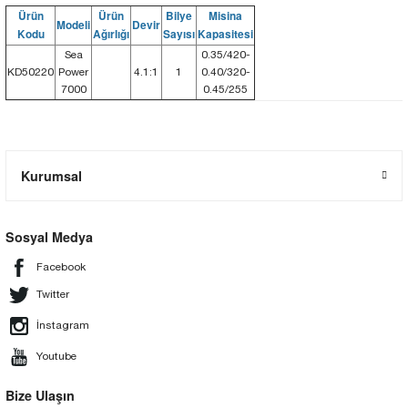
Ürün
Ürün
Bilye
Misina
Modeli
Devir
Kodu
Ağırlığı
Sayısı
Kapasitesi
Sea
0.35/420-
KD50220
Power
4.1:1
1
0.40/320-
7000
0.45/255
Kurumsal
Sosyal Medya
Facebook
Twitter
İnstagram
Youtube
Bize Ulaşın