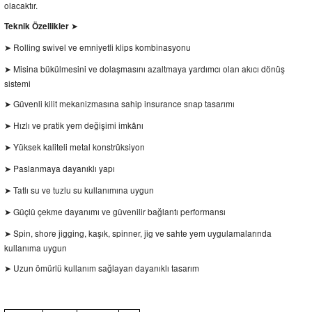
olacaktır.
Teknik Özellikler
➤
Rolling swivel ve emniyetli klips kombinasyonu
➤
Misina bükülmesini ve dolaşmasını azaltmaya yardımcı olan akıcı dönüş
➤
sistemi
Güvenli kilit mekanizmasına sahip insurance snap tasarımı
➤
Hızlı ve pratik yem değişimi imkânı
➤
Yüksek kaliteli metal konstrüksiyon
➤
Paslanmaya dayanıklı yapı
➤
Tatlı su ve tuzlu su kullanımına uygun
➤
Güçlü çekme dayanımı ve güvenilir bağlantı performansı
➤
Spin, shore jigging, kaşık, spinner, jig ve sahte yem uygulamalarında
➤
kullanıma uygun
Uzun ömürlü kullanım sağlayan dayanıklı tasarım
➤