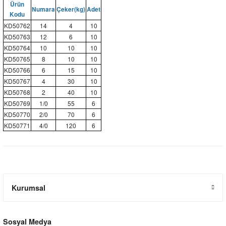
Ürün
Numara
Çeker(kg)
Adet
Kodu
KD50762
14
4
10
KD50763
12
6
10
KD50764
10
10
10
KD50765
8
10
10
KD50766
6
15
10
KD50767
4
30
10
KD50768
2
40
10
KD50769
1/0
55
6
KD50770
2/0
70
6
KD50771
4/0
120
6
Kurumsal
Sosyal Medya