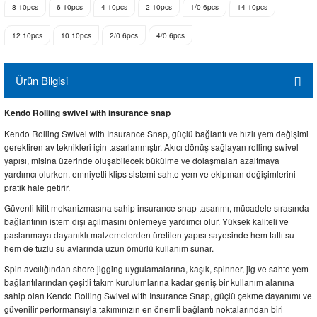
8 10pcs
6 10pcs
4 10pcs
2 10pcs
1/0 6pcs
14 10pcs
12 10pcs
10 10pcs
2/0 6pcs
4/0 6pcs
Ürün Bilgisi
Kendo Rolling swivel with insurance snap
Kendo Rolling Swivel with Insurance Snap, güçlü bağlantı ve hızlı yem değişimi
gerektiren av teknikleri için tasarlanmıştır. Akıcı dönüş sağlayan rolling swivel
yapısı, misina üzerinde oluşabilecek bükülme ve dolaşmaları azaltmaya
yardımcı olurken, emniyetli klips sistemi sahte yem ve ekipman değişimlerini
pratik hale getirir.
Güvenli kilit mekanizmasına sahip insurance snap tasarımı, mücadele sırasında
bağlantının istem dışı açılmasını önlemeye yardımcı olur. Yüksek kaliteli ve
paslanmaya dayanıklı malzemelerden üretilen yapısı sayesinde hem tatlı su
hem de tuzlu su avlarında uzun ömürlü kullanım sunar.
Spin avcılığından shore jigging uygulamalarına, kaşık, spinner, jig ve sahte yem
bağlantılarından çeşitli takım kurulumlarına kadar geniş bir kullanım alanına
sahip olan Kendo Rolling Swivel with Insurance Snap, güçlü çekme dayanımı ve
güvenilir performansıyla takımınızın en önemli bağlantı noktalarından biri