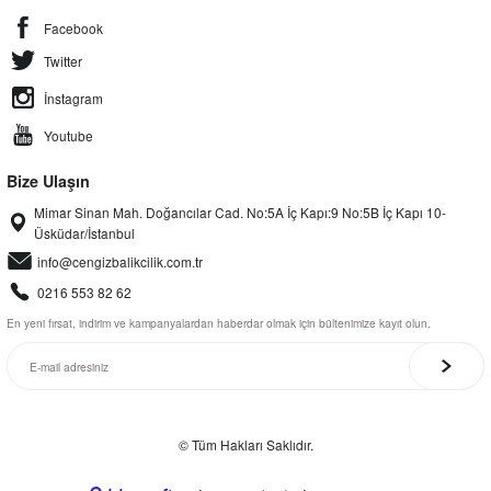
Facebook
Twitter
İnstagram
Youtube
Bize Ulaşın
Mimar Sinan Mah. Doğancılar Cad. No:5A İç Kapı:9 No:5B İç Kapı 10-
Üsküdar/İstanbul
info@cengizbalikcilik.com.tr
0216 553 82 62
En yeni fırsat, indirim ve kampanyalardan haberdar olmak için bültenimize kayıt olun.
© Tüm Hakları Saklıdır.