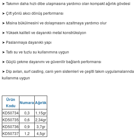
Takımın daha hızlı dibe ulaşmasına yardımcı olan kompakt ağırlık gövdesi
➤
Çift yönlü akıcı dönüş performansı
➤
Misina bükülmesini ve dolaşmasını azaltmaya yardımcı olur
➤
Yüksek kaliteli ve dayanıklı metal konstrüksiyon
➤
Paslanmaya dayanıklı yapı
➤
Tatlı su ve tuzlu su kullanımına uygun
➤
Güçlü çekme dayanımı ve güvenilir bağlantı performansı
➤
Dip avları, surf casting, canlı yem sistemleri ve çeşitli takım uygulamalarında
➤
kullanıma uygun
Ürün
Numara
Ağırlık
Kodu
KD50734
0,3
1,15gr
KD50735
0,6
2,34gr
KD50736
0,9
3,7gr
KD50737
1,2
4,5gr