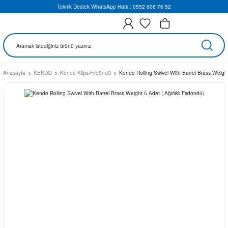
Teknik Destek WhatsApp Hattı : 0552 608 76 52
Anasayfa
KENDO
Kendo Klips-Fırdöndü
Kendo Rolling Swivel With Barrel Brass Weight 