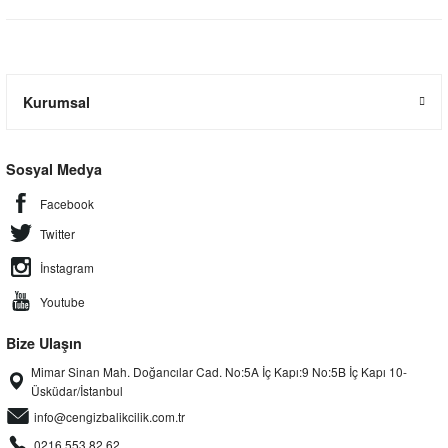
Kurumsal
Sosyal Medya
Facebook
Twitter
İnstagram
Youtube
Bize Ulaşın
Mimar Sinan Mah. Doğancılar Cad. No:5A İç Kapı:9 No:5B İç Kapı 10-
Üsküdar/İstanbul
info@cengizbalikcilik.com.tr
0216 553 82 62