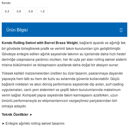
Kendo
0,3
0,6
0,9
1,2
Ürün Bilgisi
, bağlantı aparatı ve ağırlığı tek
Kendo Rolling Swivel with Barrel Brass Weight
bir gövdede birleştirerek pratik ve verimli takım kurulumları için geliştirilmiştir.
Gövdeye entegre edilen ağırlık sayesinde takımın su içerisinde daha hızlı hedef
derinliğe ulaşmasına yardımcı olurken, her iki uçta yer alan rolling swivel sistemi
misina bükülmesini ve dolaşmasını azaltarak daha doğal bir aksiyon sunar.
Yüksek kaliteli malzemelerden üretilen bu özel tasarım, paslanmaya dayanıklı
yapısıyla hem tatlı su hem de tuzlu su avlarında güvenle kullanılabilir. Güçlü
bağlantı noktaları ve akıcı dönüş performansı sayesinde dip avları, surf casting
uygulamaları, canlı yem sistemleri ve çeşitli takım kurulumlarında maksimum
verim sağlar. Kompakt yapısı sayesinde takım karmaşasını azaltırken, uzun
ömürlü performansıyla av ekipmanlarınızın vazgeçilmez parçalarından biri
olmaya adaydır.
Teknik Özellikler
➤
Entegre ağırlıklı rolling swivel tasarımı
➤