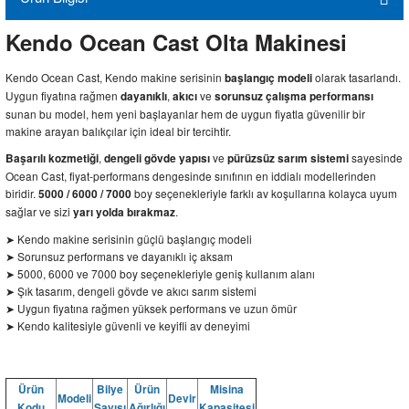
Kendo Ocean Cast Olta Makinesi
Kendo Ocean Cast, Kendo makine serisinin
olarak tasarlandı.
başlangıç modeli
Uygun fiyatına rağmen
,
ve
dayanıklı
akıcı
sorunsuz çalışma performansı
sunan bu model, hem yeni başlayanlar hem de uygun fiyatla güvenilir bir
makine arayan balıkçılar için ideal bir tercihtir.
,
ve
sayesinde
Başarılı kozmetiği
dengeli gövde yapısı
pürüzsüz sarım sistemi
Ocean Cast, fiyat-performans dengesinde sınıfının en iddialı modellerinden
biridir.
boy seçenekleriyle farklı av koşullarına kolayca uyum
5000 / 6000 / 7000
sağlar ve sizi
.
yarı yolda bırakmaz
➤ Kendo makine serisinin güçlü başlangıç modeli
➤ Sorunsuz performans ve dayanıklı iç aksam
➤ 5000, 6000 ve 7000 boy seçenekleriyle geniş kullanım alanı
➤ Şık tasarım, dengeli gövde ve akıcı sarım sistemi
➤ Uygun fiyatına rağmen yüksek performans ve uzun ömür
➤ Kendo kalitesiyle güvenli ve keyifli av deneyimi
Ürün
Bilye
Ürün
Misina
Modeli
Devir
Kodu
Sayısı
Ağırlığı
Kapasitesi