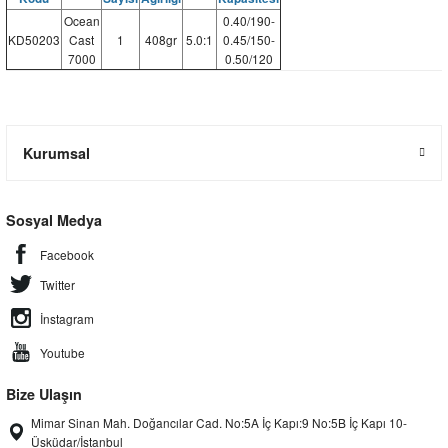
Ocean
0.40/190-
KD50203
Cast
1
408gr
5.0:1
0.45/150-
7000
0.50/120
Kurumsal
Sosyal Medya
Facebook
Twitter
İnstagram
Youtube
Bize Ulaşın
Mimar Sinan Mah. Doğancılar Cad. No:5A İç Kapı:9 No:5B İç Kapı 10-
Üsküdar/İstanbul