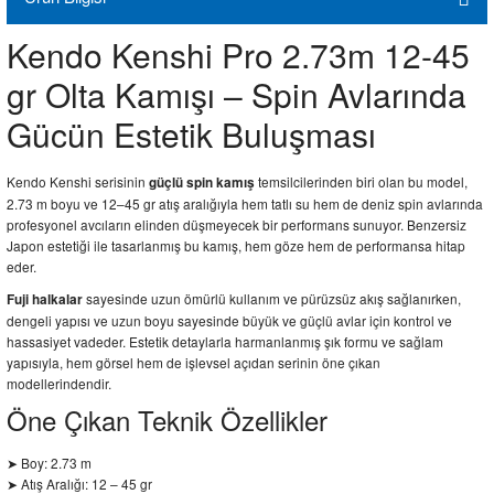
Kendo Kenshi Pro 2.73m 12-45
gr Olta Kamışı – Spin Avlarında
Gücün Estetik Buluşması
Kendo Kenshi serisinin
temsilcilerinden biri olan bu model,
güçlü spin kamış
2.73 m boyu ve 12–45 gr atış aralığıyla hem tatlı su hem de deniz spin avlarında
profesyonel avcıların elinden düşmeyecek bir performans sunuyor. Benzersiz
Japon estetiği ile tasarlanmış bu kamış, hem göze hem de performansa hitap
eder.
sayesinde uzun ömürlü kullanım ve pürüzsüz akış sağlanırken,
Fuji halkalar
dengeli yapısı ve uzun boyu sayesinde büyük ve güçlü avlar için kontrol ve
hassasiyet vadeder. Estetik detaylarla harmanlanmış şık formu ve sağlam
yapısıyla, hem görsel hem de işlevsel açıdan serinin öne çıkan
modellerindendir.
Öne Çıkan Teknik Özellikler
➤ Boy: 2.73 m
➤ Atış Aralığı: 12 – 45 gr