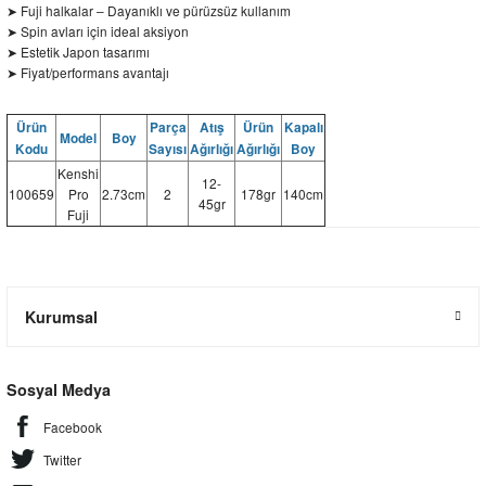
➤ Fuji halkalar – Dayanıklı ve pürüzsüz kullanım
➤ Spin avları için ideal aksiyon
➤ Estetik Japon tasarımı
➤ Fiyat/performans avantajı
Ürün
Parça
Atış
Ürün
Kapalı
Model
Boy
Kodu
Sayısı
Ağırlığı
Ağırlığı
Boy
Kenshi
12-
100659
Pro
2.73cm
2
178gr
140cm
45gr
Fuji
Kurumsal
Sosyal Medya
Facebook
Twitter