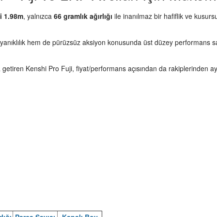
i 1.98m
, yalnızca
66 gramlık ağırlığı
ile inanılmaz bir hafiflik ve kusu
yanıklılık hem de pürüzsüz aksiyon konusunda üst düzey performans sa
ya getiren Kenshi Pro Fuji, fiyat/performans açısından da rakiplerinden ayr