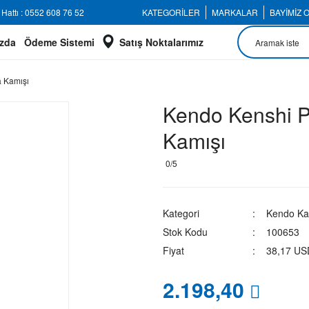
Hattı : 0552 608 76 52
KATEGORİLER
MARKALAR
BAYİMİZ 
zda
Ödeme Sistemi
Satış Noktalarımız
a Kamışı
Kendo Kenshi P
Kamışı
0/5
Kategori
Kendo Ka
Stok Kodu
100653
Fiyat
38,17 US
2.198,40