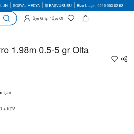
OLUN
SOSYAL MEDYA
İŞ BAŞVURUSU
Bize Ulaşın:
0216 553 82 62
Üye Girişi
/
Üye Ol
ro 1.98m 0.5-5 gr Olta
mışlar
D + KDV