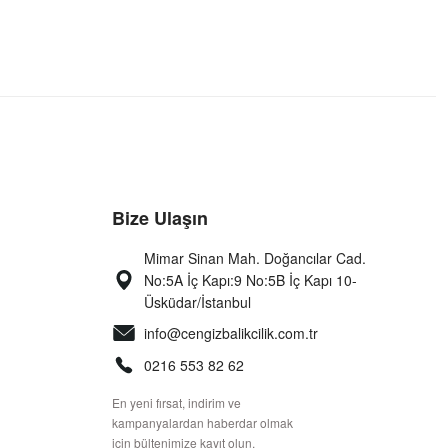
Bize Ulaşın
Mimar Sinan Mah. Doğancılar Cad.
No:5A İç Kapı:9 No:5B İç Kapı 10-
Üsküdar/İstanbul
info@cengizbalikcilik.com.tr
0216 553 82 62
En yeni fırsat, indirim ve
kampanyalardan haberdar olmak
için bültenimize kayıt olun.