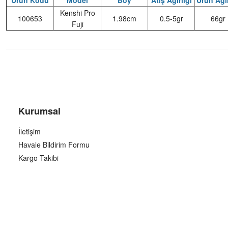
Ürün Kodu
Model
Boy
Atış Ağırlığı
Ürün Ağır
Kenshi Pro
100653
1.98cm
0.5-5gr
66gr
Fuji
Kurumsal
İletişim
Havale Bildirim Formu
Kargo Takibi