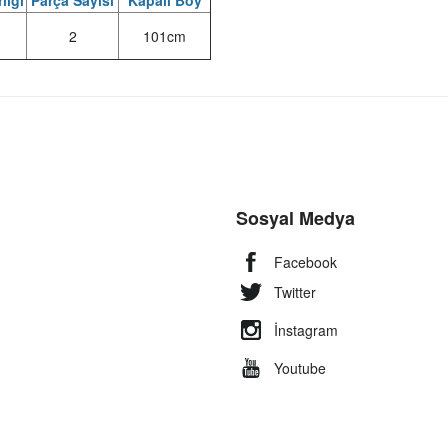
lığı
Parça Sayısı
Kapalı Boy
2
101cm
Sosyal Medya
Facebook
Twitter
İnstagram
Youtube