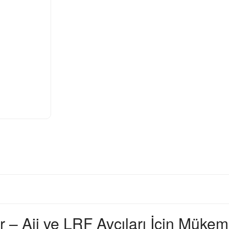
 – Aji ve LRF Avcıları İçin Müke