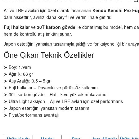
Aji ve LRF avcıları için özel olarak tasarlanan
Kendo Kenshi Pro Fuj
dahi hissettirir, avınızı daha keyifli ve verimli hale getirir.
Fuji halkalar
ve
30T karbon gövde
ile donatılmış bu model, hem da
hem de kontrollü atış imkânı sunar.
Japon estetiğini yansıtan tasarımıyla şıklığı ve fonksiyonelliği bir ara
Öne Çıkan Teknik Özellikler
➤ Boy: 1.98m
➤ Ağırlık: 66 gr
➤ Atış Aralığı: 0.5 – 5 gr
➤ Fuji halkalar – Dayanıklı ve pürüzsüz kullanım
➤ 30T karbon gövde – Hafiflik ve yüksek mukavemet
➤ Ultra Light aksiyon – Aji ve LRF avları için özel performans
➤ Japon estetiğini yansıtan modern tasarım
➤ Fiyat/performans avantajı